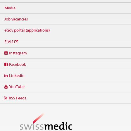
Media
Job vacancies
eGov portal (applications)
ElViS
Social
Instagram
media
links
Facebook
Linkedin
YouTube
RSS Feeds