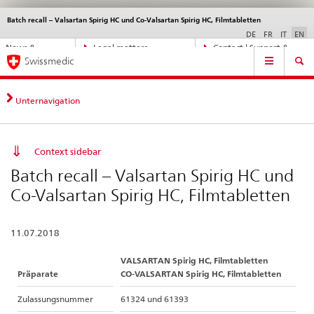
Batch recall – Valsartan Spirig HC und Co-Valsartan Spirig HC, Filmtabletten
Languages
Service
navigation
DE
FR
IT
EN
Direct
News &
Legal matters,
Contact | Support &
Main
navigation:
Swissmedic
Updates
standards
Help
Navigation
news,
legal
matters,
Unternavigation
contact
Context sidebar
Batch recall – Valsartan Spirig HC und
Co-Valsartan Spirig HC, Filmtabletten
11.07.2018
VALSARTAN Spirig HC, Filmtabletten
Präparate
CO-VALSARTAN Spirig HC, Filmtabletten
Zulassungsnummer
61324 und 61393