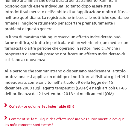
numero di animali che della durata del trattamento. Rari rischi
possono quindi essere individuati soltanto dopo essere stati
introdotti sul mercato nell'ambito di un'applicazione molto diffusa e
nell'uso quotidiano. La registrazione in base alle notifiche spontanee
rimane il migliore strumento per accertare prematuramente i
problemi di questo genere.
In linea di massima chiunque osservi un effetto indesiderato può
farne notifica; si tratta in particolare di un veterinario, un medico, un
farmacista o altre persone che operano in settori medici. Anche i
proprietari di animali possono notificare un effetto indesiderato di
cui siano a conoscenza.
Alle persone che somministrano o dispensano medicamenti a titolo
professionale si applica un obbligo di notificare all'Istituto gli effetti
indesiderati, come sancito nell'articolo 59 della legge del 15
dicembre 2000 sugli agenti terapeutici (LATer) e negli articoli 61-66
dell'ordinanza del 21 settembre 2018 sui medicamenti (OM).
Qu' est - ce qu'un effet indésirable (EI)?
Comment se fait - il que des effets indésirables surviennent, alors que
les médicaments sont testés?