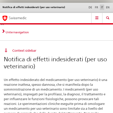
Notifica di effetti indesiderati (per uso veterinario)
Service
DE
FR
IT
EN
navigation
Navigazione
Navigation
Novità &
Aspetti legali,
Contatto | Supporto &
Swissmedic
diretta:
aggiornamenti
norme
aiuto
novità,
aspetti
Unternavigation
legali,
contatto
Context sidebar
Notifica di effetti indesiderati (per uso
veterinario)
Un effetto indesiderato del medicamento (per uso veterinario) è una
reazione inattesa, spesso dannosa, che si manifesta dopo la
somministrazione di un medicamento. I medicamenti (per uso
veterinario), impiegati per la profilassi, la diagnosi, il trattamento e
per influenzare le funzioni fisiologiche, possono provocare tali
reazioni. Le sperimentazioni cliniche eseguite prima di omologare
un medicamento per uso veterinario sono limitate sia a livello del