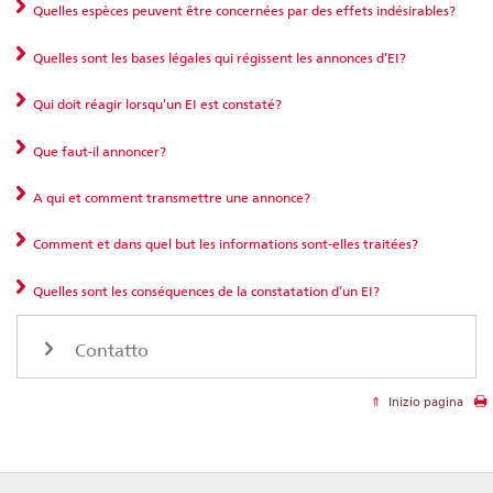
Quelles espèces peuvent être concernées par des effets indésirables?
Quelles sont les bases légales qui régissent les annonces d’EI?
Qui doit réagir lorsqu’un EI est constaté?
Que faut-il annoncer?
A qui et comment transmettre une annonce?
Comment et dans quel but les informations sont-elles traitées?
Quelles sont les conséquences de la constatation d’un EI?
Contatto
Inizio pagina
Footer