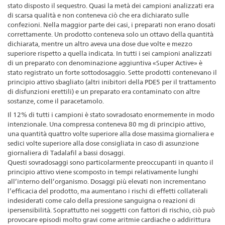
stato disposto il sequestro. Quasi la metà dei campioni analizzati era
di scarsa qualità e non conteneva ciò che era dichiarato sulle
confezioni. Nella maggior parte dei casi, i preparati non erano dosati
correttamente. Un prodotto conteneva solo un ottavo della quantità
dichiarata, mentre un altro aveva una dose due volte e mezzo
superiore rispetto a quella indicata. In tutti i sei campioni analizzati
di un preparato con denominazione aggiuntiva «Super Active» è
stato registrato un forte sottodosaggio. Sette prodotti contenevano il
principio attivo sbagliato (altri inibitori della PDE5 per il trattamento
di disfunzioni erettili) e un preparato era contaminato con altre
sostanze, come il paracetamolo.
Il 12% di tutti i campioni è stato sovradosato enormemente in modo
intenzionale. Una compressa conteneva 80 mg di principio attivo,
una quantità quattro volte superiore alla dose massima giornaliera e
sedici volte superiore alla dose consigliata in caso di assunzione
giornaliera di Tadalafil a bassi dosaggi.
Questi sovradosaggi sono particolarmente preoccupanti in quanto il
principio attivo viene scomposto in tempi relativamente lunghi
all’interno dell’organismo. Dosaggi più elevati non incrementano
l’efficacia del prodotto, ma aumentano i rischi di effetti collaterali
indesiderati come calo della pressione sanguigna o reazioni di
ipersensibilità. Soprattutto nei soggetti con fattori di rischio, ciò può
provocare episodi molto gravi come aritmie cardiache o addirittura