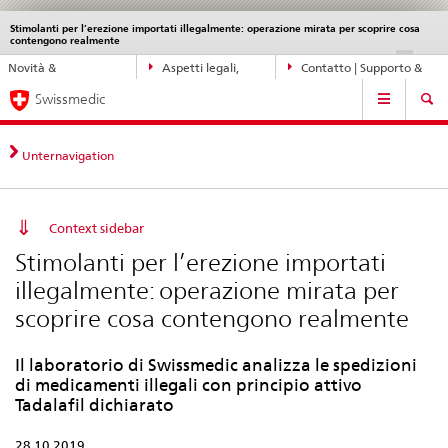
Stimolanti per l’erezione importati illegalmente: operazione mirata per scoprire cosa
Service
contengono realmente
navigation
Navigazione
DE
FR
IT
EN
Novità &
Aspetti legali,
Contatto | Supporto &
diretta:
Navigation
aggiornamenti
norme
aiuto
novità,
Swissmedic
aspetti
legali,
Unternavigation
contatto
Context sidebar
Stimolanti per l’erezione importati
illegalmente: operazione mirata per
scoprire cosa contengono realmente
Il laboratorio di Swissmedic analizza le spedizioni
di medicamenti illegali con principio attivo
Tadalafil dichiarato
28.10.2019