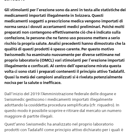
Gli stimolanti per l’erezione sono da anni in testa alle statistiche dei
medicamenti importati illegalmente in Svizzera. Questi
medicamenti soggetti a prescrizione medica vengono importati di
norma senza i dovuti accertamenti medici preliminari. Poiché molti
preparati non contengono effettivamente ciò che è indicato sulla
confezione, le persone che ne fanno uso possono mettere a serio
rischio la propria salute. Analisi precedenti hanno dimostrato che la
qualità di questi prodotti è spesso carente. Per questo motivo
Swissmedic ha esaminato nuovamente per diverse settimane nel
proprio laboratorio (OMCL) vari stimolanti per l’erezione importati
illegalmente e confiscati. Al centro dell’operazione mirata questa
volta ci sono stati i preparati contenenti il principio attivo Tadalafil.
Quasi la metà dei campioni analizzati si è rivelata potenzialmente
nociva per la salute o inefficace.
Dall’inizio del 2019 l’Amministrazione federale delle dogane e
Swissmedic gestiscono i medicamenti importati illegalmente
adottando la cosiddetta procedura semplificata (cfr. riquadro). In
questo modo è possibile scoprire e ritirare dal mercato un numero
maggiore di partite illegali.
Quest’anno Swissmedic ha analizzato nel proprio laboratorio
prodotti con Tadalafil come principio attivo dichiarato per i quali è