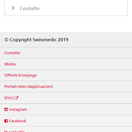
Contatto
Footer
© Copyright Swissmedic 2019
Contatto
Media
Offerte d'impiego
Portale eGov (Applicazioni)
ElViS
Social
Instagram
media
links
Facebook
Linkedin