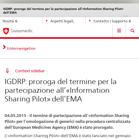
IGDRP: proroga del termine per la partecipazione all’«Information Sharing Pilot»
Service
dell’EMA
navigation
Navigazione
DE
FR
IT
EN
Novità &
Aspetti legali,
Contatto | Supporto &
diretta:
Navigation
aggiornamenti
norme
aiuto
novità,
Swissmedic
aspetti
legali,
Unternavigation
contatto
Context sidebar
IGDRP: proroga del termine per la
partecipazione all’«Information
Sharing Pilot» dell’EMA
04.05.2015 - Il termine di partecipazione all’«Information Sharing
Pilot» per l’omologazione di generici nella procedura centralizzata
dell’European Medicines Agency (EMA) è stato prorogato.
L’«Information Sharing Pilot» dell’EMA è stato lanciato nel gennaio