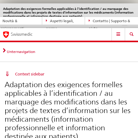
Adaptation des exigences formelles applicables à l’identification / au marquage des
Service
modifications dans les projets de textes d’information sur les médicaments (information
navigation
Navigazione
professionnelle et information destinée aux patients)
Novità &
Aspetti legali,
Contatto | Supporto &
DE
FR
IT
EN
diretta:
aggiornamenti
norme
aiuto
novità,
Navigation
Swissmedic
aspetti
legali,
contatto
Unternavigation
Context sidebar
Adaptation des exigences formelles
applicables à l’identification / au
marquage des modifications dans les
projets de textes d’information sur les
médicaments (information
professionnelle et information
destinée aux patients)