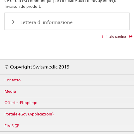
Ce retrait est communiqué par circulaire aux clients ayant reçu
livraison du produit.
Lettera di informazione
Inizio pagina
Footer
© Copyright Swissmedic 2019
Contatto
Media
Offerte d'impiego
Portale eGov (Applicazioni)
ElViS