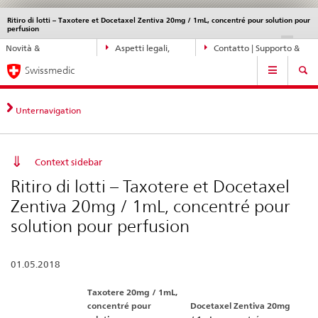
Ritiro di lotti – Taxotere et Docetaxel Zentiva 20mg / 1mL, concentré pour solution pour
Service
perfusion
navigation
Navigazione
DE
FR
IT
EN
Novità &
Aspetti legali,
Contatto | Supporto &
diretta:
Navigation
aggiornamenti
norme
aiuto
novità,
Swissmedic
aspetti
legali,
Unternavigation
contatto
Context sidebar
Ritiro di lotti – Taxotere et Docetaxel
Zentiva 20mg / 1mL, concentré pour
solution pour perfusion
01.05.2018
Taxotere 20mg / 1mL,
concentré pour
Docetaxel Zentiva 20mg