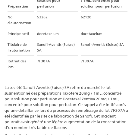
solution pour
/ 1mL, concentré pour
Préparation
perfusion
solution pour perfusion
No
53262
62120
d'autorisation
Principe actif
docetaxelum
docetaxelum
Titulaire de
Sanofi-Aventis (Suisse)
Sanofi-Aventis (Suisse) SA
l'autorisation
SA
Retrait des
7F307A
7F307A
lots
La société Sanofi-Aventis (Suisse) SA retire du marché le lot
susmentionné des préparations Taxotere 20mg / 1mL, concentré
pour solution pour perfusion et Docetaxel Zentiva 20mg / 1mL,
concentré pour solution pour perfusion. Ce rappel a été initié après
qu'une défaillance lors du processus de remplissage du lot 7F307A a
été identifiée par le site de fabrication de Sanofi. Cet incident
pourrait avoir généré une légère augmentation de la concentration
d’un nombre très faible de flacons.