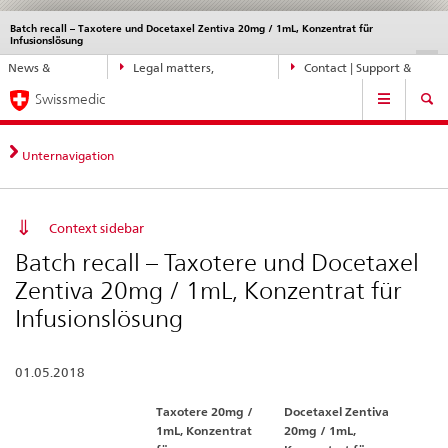
Batch recall – Taxotere und Docetaxel Zentiva 20mg / 1mL, Konzentrat für
Languages
Service
Infusionslösung
navigation
Direct
DE
FR
IT
EN
News &
Legal matters,
Contact | Support &
navigation:
Main
Updates
standards
Help
news,
Swissmedic
Navigation
legal
matters,
Unternavigation
contact
Context sidebar
Batch recall – Taxotere und Docetaxel
Zentiva 20mg / 1mL, Konzentrat für
Infusionslösung
01.05.2018
Taxotere 20mg /
Docetaxel Zentiva
1mL, Konzentrat
20mg / 1mL,