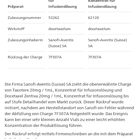
für
Konzentrat für
Präparat
Infusionslösung
Infusionslösung
Zulassungsnummer
53262
62120
Wirkstoff
docetaxelum
docetaxelum
Zulassungsinhaberin
Sanofi-Aventis
Sanofi-Aventis (Suisse)
(Suisse) SA
SA
Rückzug der Charge
7F307A
7F307A
Die Firma Sanofi-Aventis (Suisse) SA zieht die obenerwähnte Charge
von Taxotere 20mg / 1mL, Konzentrat für Infusionslösung und
Docetaxel Zentiva 20mg / 1mL, Konzentrat für Infusionslösung bis
auf Stufe Detailhandel vom Markt zurück. Dieser Rückruf wurde
initiiert, nachdem am Herstellstandort von Sanofi ein Fehler während
der Abfüllung von Charge 7F307A festgestellt wurde. Das Ereignis
kann bei einer sehr kleinen Anzahl Vials zu einer leicht erhöhten
Konzentration der Produktlösung führen.
Der Rückruf erfolgt mittels Firmenschreiben an die mit dem Präparat