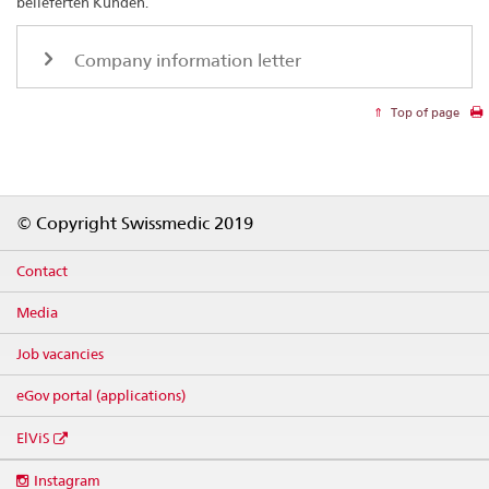
belieferten Kunden.
Company information letter
Top of page
Footer
© Copyright Swissmedic 2019
Contact
Media
Job vacancies
eGov portal (applications)
ElViS
Social
Instagram