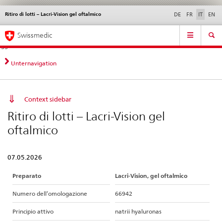
Ritiro di lotti – Lacri-Vision gel oftalmico
Service
DE
FR
IT
EN
navigation
Navigazione
Navigation
Novità &
Aspetti legali,
Contatto | Supporto &
Swissmedic
diretta:
aggiornamenti
norme
aiuto
novità,
aspetti
Unternavigation
legali,
contatto
Context sidebar
Ritiro di lotti – Lacri-Vision gel
oftalmico
07.05.2026
Preparato
Lacri-Vision, gel oftalmico
Numero dell’omologazione
66942
Principio attivo
natrii hyaluronas