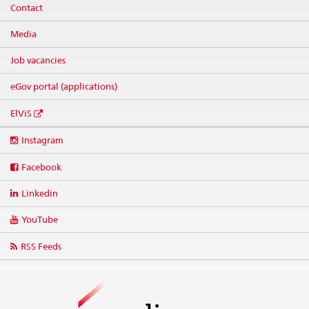
Contact
Media
Job vacancies
eGov portal (applications)
ElViS
Social
Instagram
media
links
Facebook
Linkedin
YouTube
RSS Feeds