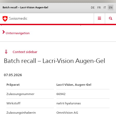
Batch recall – Lacri-Vision Augen-Gel
Languages
Service
DE
FR
IT
EN
navigation
Direct
Main
News &
Legal matters,
Contact | Support &
Swissmedic
navigation:
Navigation
Updates
standards
Help
news,
legal
Unternavigation
matters,
contact
Context sidebar
Batch recall – Lacri-Vision Augen-Gel
07.05.2026
Präparat
Lacri-Vision, Augen-Gel
Zulassungsnummer
66942
Wirkstoff
natrii hyaluronas
Zulassungsinhaberin
OmniVision AG