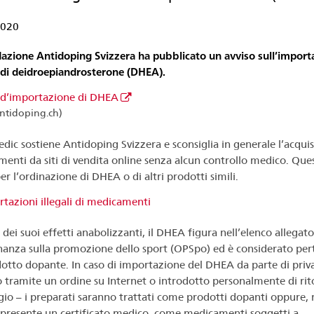
2020
azione Antidoping Svizzera ha pubblicato un avviso sull’import
e di deidroepiandrosterone (DHEA).
 d’importazione di DHEA
tidoping.ch)
dic sostiene Antidoping Svizzera e sconsiglia in generale l’acquis
enti da siti di vendita online senza alcun controllo medico. Ques
r l’ordinazione di DHEA o di altri prodotti simili.
tazioni illegali di medicamenti
dei suoi effetti anabolizzanti, il DHEA figura nell’elenco allegato
inanza sulla promozione dello sport (OPSpo) ed è considerato per
otto dopante. In caso di importazione del DHEA da parte di priva
o tramite un ordine su Internet o introdotto personalmente di ri
gio – i preparati saranno trattati come prodotti dopanti oppure, n
è presente un certificato medico, come medicamenti soggetti a