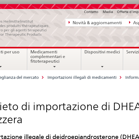
Contatto
Media
Offerte d'im
Navigazione
s Heilmittelinstitut
Novità & aggiornamenti
Asp
e des produits thérapeutiques
diretta:
ro per gli agenti terapeutici
for Therapeutic Products
novità,
aspetti
i per uso
Medicamenti
Dispositivi medici
Serviz
legali,
complementari e
contatto
fitoterapeutici
eglianza del mercato
Importazioni illegali di medicamenti
Inform
ieto di importazione di DHE
zzera
tazione illegale di deidroepiandrosterone (DHEA