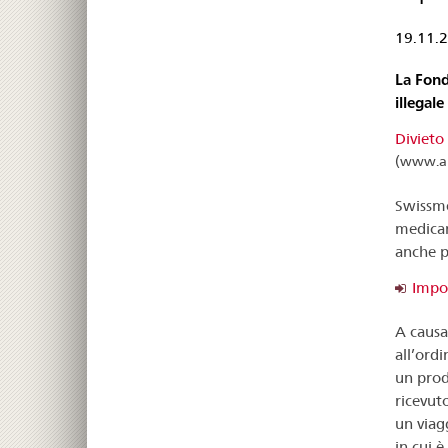
19.11.
La Fond
illegal
Divieto
(www.an
Swissme
medicam
anche pe
Impor
A causa 
all’ord
un prod
ricevut
un viag
in cui 