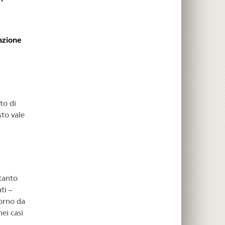
azione
to di
to vale
tanto
ti –
torno da
ei casi