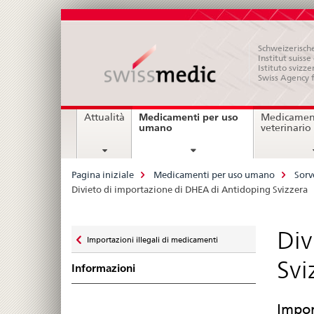
Schweizerische
Institut suiss
Istituto svizze
Swiss Agency 
Navigation
Medicamenti per uso
Attualità
Medicament
current
umano
veterinario
page
Breadcrumb
Pagina iniziale
Medicamenti per uso umano
Sorv
Divieto di importazione di DHEA di Antidoping Svizzera
Zurück
Div
Importazioni illegali di medicamenti
zu
Svi
Informazioni
Impor