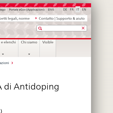
DE
FR
IT
EN
piego
Portale eGov (Applicazioni)
ElViS
etti legali, norme
Contatto | Supporto & aiuto
Ricerca
i e elenchi
Chi siamo
Visible
azioni
A di Antidoping
)