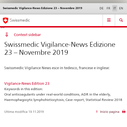
Swissmedic Vigilance-News Edizione 23 – Novembre 2019
Service
DE
FR
IT
EN
navigation
Navigazione
Navigation
Novità &
Aspetti legali,
Contatto | Supporto &
Swissmedic
diretta:
aggiornamenti
norme
aiuto
novità,
aspetti
Context sidebar
legali,
Swissmedic Vigilance-News Edizione
contatto
23 – Novembre 2019
Swissmedic Vigilance News esce in tedesco, francese e inglese:
Vigilance-News Edition 23
Keywords in this edition:
Oral anticoagulants under real-world conditions, ADR in the elderly,
Haemophagocytic lymphohistiocytosis, Case report, Statistical Review 2018
Ultima modifica 13.11.2019
Inizio pagina