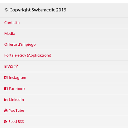
Footer
© Copyright Swissmedic 2019
Contatto
Media
Offerte d'impiego
Portale eGov (Applicazioni)
ElViS
Social
Instagram
media
links
Facebook
Linkedin
YouTube
Feed RSS