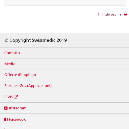
Inizio pagina
Footer
© Copyright Swissmedic 2019
Contatto
Media
Offerte d'impiego
Portale eGov (Applicazioni)
ElViS
Social
Instagram
media
links
Facebook