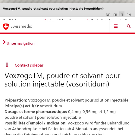
VoxzogoTM, poudre et solvant pour solution injectable (vosoritidum)
Service
navigation
DE
FR
IT
EN
Navigazione
Novità &
Aspetti legali,
Contatto | Supporto &
Navigation
diretta:
Swissmedic
aggiornamenti
norme
aiuto
novità,
aspetti
legali,
Unternavigation
contatto
Context sidebar
VoxzogoTM, poudre et solvant pour
solution injectable (vosoritidum)
Préparation:
VoxzogoTM, poudre et solvant pour solution injectable
Principe(s) actif(s):
vosoritidum
Dosage et forme pharmaceutique:
0,4 mg, 0,56 mg et 1,2 mg,
poudre et solvant pour solution injectable
Possibilités d’emploi / Indication:
Voxzogo wird für die Behandlung
von Achondroplasie bei Patienten ab 4 Monaten angewendet, bei
denen die Epiphysenfugen noch nicht geschlossen sind.