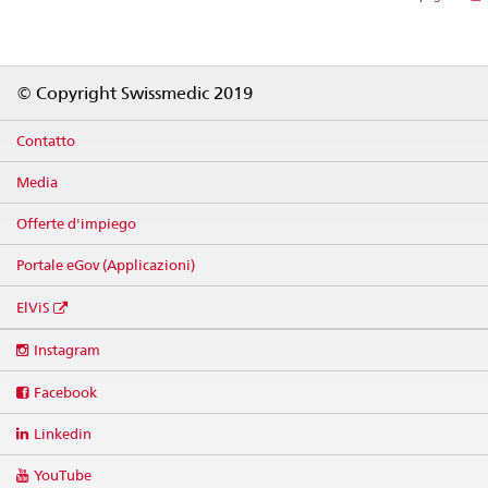
Footer
© Copyright Swissmedic 2019
Contatto
Media
Offerte d'impiego
Portale eGov (Applicazioni)
ElViS
Social
Instagram
media
links
Facebook
Linkedin
YouTube