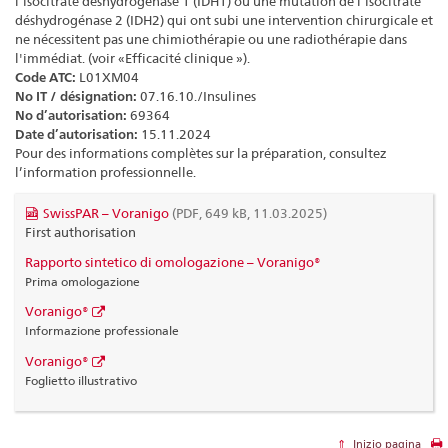
l’isocitrate déshydrogénase 1 (IDH1) ou une mutation de l’isocitrate
déshydrogénase 2 (IDH2) qui ont subi une intervention chirurgicale et
ne nécessitent pas une chimiothérapie ou une radiothérapie dans
l'immédiat. (voir «Efficacité clinique »).
Code ATC:
L01XM04
No IT / désignation:
07.16.10./Insulines
No d’autorisation:
69364
Date d’autorisation:
15.11.2024
Pour des informations complètes sur la préparation, consultez
l’information professionnelle.
SwissPAR – Voranigo
(PDF, 649 kB, 11.03.2025)
First authorisation
Rapporto sintetico di omologazione – Voranigo®
Prima omologazione
Voranigo®
Informazione professionale
Voranigo®
Foglietto illustrativo
Inizio pagina