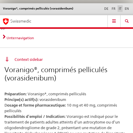
Voranigo®, comprimés pelliculés (vorasidenibum)
Service
DE
FR
IT
EN
navigation
Navigazione
Navigation
Novità &
Aspetti legali,
Contatto | Supporto &
Swissmedic
diretta:
aggiornamenti
norme
aiuto
novità,
aspetti
Unternavigation
legali,
contatto
Context sidebar
Voranigo®, comprimés pelliculés
(vorasidenibum)
Préparation:
Voranigo®, comprimés pelliculés
Principe(s) actif(s):
vorasidenibum
D
osage et forme pharmaceutique:
10 mg et 40 mg, comprimés
pelliculés
Possibilités d’emploi / Indication:
Voranigo est indiqué pour le
traitement de patients adultes atteints d’un astrocytome ou d’un
oligodendrogliome de grade 2, présentant une mutation de