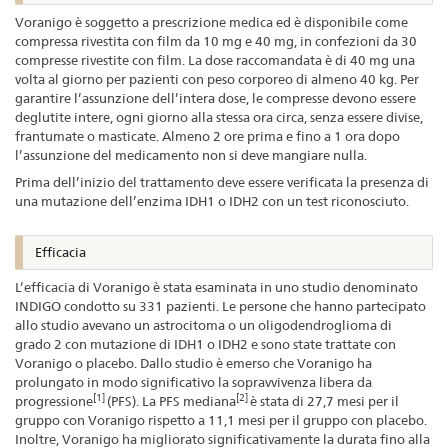
Voranigo è soggetto a prescrizione medica ed è disponibile come
compressa rivestita con film da 10 mg e 40 mg, in confezioni da 30
compresse rivestite con film. La dose raccomandata è di 40 mg una
volta al giorno per pazienti con peso corporeo di almeno 40 kg. Per
garantire l’assunzione dell’intera dose, le compresse devono essere
deglutite intere, ogni giorno alla stessa ora circa, senza essere divise,
frantumate o masticate. Almeno 2 ore prima e fino a 1 ora dopo
l’assunzione del medicamento non si deve mangiare nulla.
Prima dell’inizio del trattamento deve essere verificata la presenza di
una mutazione dell’enzima IDH1 o IDH2 con un test riconosciuto.
Efficacia
L’efficacia di Voranigo è stata esaminata in uno studio denominato
INDIGO condotto su 331 pazienti. Le persone che hanno partecipato
allo studio avevano un astrocitoma o un oligodendroglioma di
grado 2 con mutazione di IDH1 o IDH2 e sono state trattate con
Voranigo o placebo. Dallo studio è emerso che Voranigo ha
prolungato in modo significativo la sopravvivenza libera da
[1]
[2]
progressione
(PFS). La PFS mediana
è stata di 27,7 mesi per il
gruppo con Voranigo rispetto a 11,1 mesi per il gruppo con placebo.
Inoltre, Voranigo ha migliorato significativamente la durata fino alla