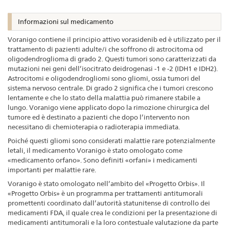
Informazioni sul medicamento
Voranigo contiene il principio attivo vorasidenib ed è utilizzato per il
trattamento di pazienti adulte/i che soffrono di astrocitoma od
oligodendroglioma di grado 2. Questi tumori sono caratterizzati da
mutazioni nei geni dell’isocitrato deidrogenasi -1 e -2 (IDH1 e IDH2).
Astrocitomi e oligodendrogliomi sono gliomi, ossia tumori del
sistema nervoso centrale. Di grado 2 significa che i tumori crescono
lentamente e che lo stato della malattia può rimanere stabile a
lungo. Voranigo viene applicato dopo la rimozione chirurgica del
tumore ed è destinato a pazienti che dopo l’intervento non
necessitano di chemioterapia o radioterapia immediata.
Poiché questi gliomi sono considerati malattie rare potenzialmente
letali, il medicamento Voranigo è stato omologato come
«medicamento orfano». Sono definiti «orfani» i medicamenti
importanti per malattie rare.
Voranigo è stato omologato nell’ambito del «Progetto Orbis». Il
«Progetto Orbis» è un programma per trattamenti antitumorali
promettenti coordinato dall’autorità statunitense di controllo dei
medicamenti FDA, il quale crea le condizioni per la presentazione di
medicamenti antitumorali e la loro contestuale valutazione da parte