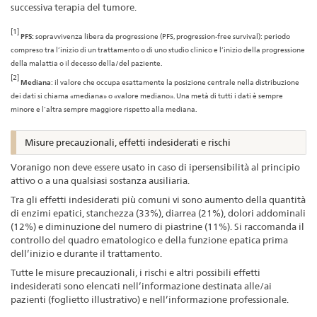
successiva terapia del tumore.
[1]
PFS:
sopravvivenza libera da progressione (PFS, progression-free survival): periodo
compreso tra l’inizio di un trattamento o di uno studio clinico e l’inizio della progressione
della malattia o il decesso della/del paziente.
[2]
Mediana
: il valore che occupa esattamente la posizione centrale nella distribuzione
dei dati si chiama «mediana» o «valore mediano». Una metà di tutti i dati è sempre
minore e l’altra sempre maggiore rispetto alla mediana.
Misure precauzionali, effetti indesiderati e rischi
Voranigo non deve essere usato in caso di ipersensibilità al principio
attivo o a una qualsiasi sostanza ausiliaria.
Tra gli effetti indesiderati più comuni vi sono aumento della quantità
di enzimi epatici, stanchezza (33%), diarrea (21%), dolori addominali
(12%) e diminuzione del numero di piastrine (11%). Si raccomanda il
controllo del quadro ematologico e della funzione epatica prima
dell’inizio e durante il trattamento.
Tutte le misure precauzionali, i rischi e altri possibili effetti
indesiderati sono elencati nell’informazione destinata alle/ai
pazienti (foglietto illustrativo) e nell’informazione professionale.