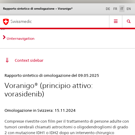
Rapporto sintetico di omologazione – Voranigo®
Service
DE
FR
IT
EN
navigation
Navigazione
Navigation
Novità &
Aspetti legali,
Contatto | Supporto &
Swissmedic
diretta:
aggiornamenti
norme
aiuto
novità,
aspetti
Unternavigation
legali,
contatto
Context sidebar
Rapporto
Rapporto sintetico di omologazione del 09.05.2025
sintetico
Voranigo® (principio attivo:
di
vorasidenib)
omologazione
–
Omologazione in Svizzera: 15.11.2024
Voranigo®
Compresse rivestite con film per il trattamento di persone adulte con
tumori cerebrali chiamati astrocitomi o oligodendrogliomi di grado
2 con mutazione IDH1 o IDH2 dopo un intervento chirurgico