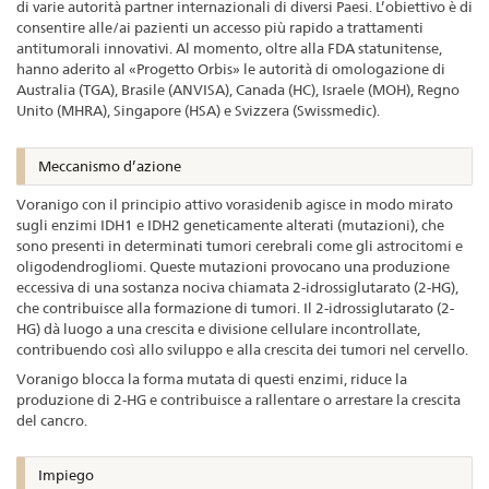
di varie autorità partner internazionali di diversi Paesi. L’obiettivo è di
consentire alle/ai pazienti un accesso più rapido a trattamenti
antitumorali innovativi. Al momento, oltre alla FDA statunitense,
hanno aderito al «Progetto Orbis» le autorità di omologazione di
Australia (TGA), Brasile (ANVISA), Canada (HC), Israele (MOH), Regno
Unito (MHRA), Singapore (HSA) e Svizzera (Swissmedic).
Meccanismo d’azione
Voranigo con il principio attivo vorasidenib agisce in modo mirato
sugli enzimi IDH1 e IDH2 geneticamente alterati (mutazioni), che
sono presenti in determinati tumori cerebrali come gli astrocitomi e
oligodendrogliomi. Queste mutazioni provocano una produzione
eccessiva di una sostanza nociva chiamata 2-idrossiglutarato (2-HG),
che contribuisce alla formazione di tumori. Il 2-idrossiglutarato (2-
HG) dà luogo a una crescita e divisione cellulare incontrollate,
contribuendo così allo sviluppo e alla crescita dei tumori nel cervello.
Voranigo blocca la forma mutata di questi enzimi, riduce la
produzione di 2-HG e contribuisce a rallentare o arrestare la crescita
del cancro.
Impiego