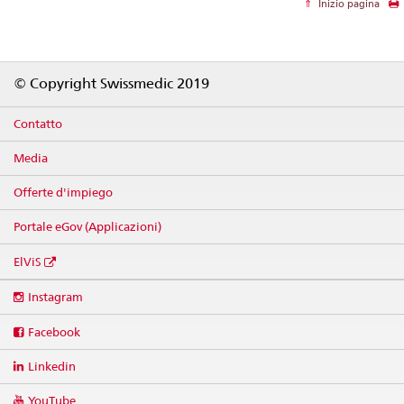
Inizio pagina
Footer
© Copyright Swissmedic 2019
Contatto
Media
Offerte d'impiego
Portale eGov (Applicazioni)
ElViS
Social
Instagram
media
links
Facebook
Linkedin
YouTube