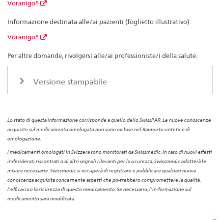
Voranigo®
Informazione destinata alle/ai pazienti (foglietto illustrativo):
Voranigo®
Per altre domande, rivolgersi alle/ai professioniste/i della salute.
Versione stampabile
Lo stato di questa informazione corrisponde a quello dello SwissPAR. Le nuove conoscenze
acquisite sul medicamento omologato non sono incluse nel Rapporto sintetico di
omologazione.
I medicamenti omologati in Svizzera sono monitorati da Swissmedic. In caso di nuovi effetti
indesiderati riscontrati o di altri segnali rilevanti per la sicurezza, Swissmedic adotterà le
misure necessarie. Swissmedic si occuperà di registrare e pubblicare qualsiasi nuova
conoscenza acquisita concernente aspetti che po-trebbero compromettere la qualità,
l’efficacia o la sicurezza di questo medicamento. Se necessario, l’in-formazione sul
medicamento sarà modificata.