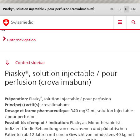
Piasky®, solution injectable / pour perfusion (crovalimabum)
Service
DE
FR
IT
EN
navigation
Navigazione
Navigation
Novità &
Aspetti legali,
Contatto | Supporto &
Swissmedic
diretta:
aggiornamenti
norme
aiuto
novità,
aspetti
Unternavigation
legali,
contatto
Context sidebar
Piasky®, solution injectable / pour
perfusion (crovalimabum)
®
Préparation:
Piasky
, solution injectable / pour perfusion
Principe(s) actif(s):
crovalimabum
Dosage et forme pharmaceutique:
340 mg/2 ml, solution injectable
/ pour perfusion
Possibilités d’emploi / Indication:
Piasky als Monotherapie ist
indiziert für die Behandlung von erwachsenen und pädiatrischen
Patienten ab 12 Jahren mit einem Gewicht von mindestens 40 kg mit