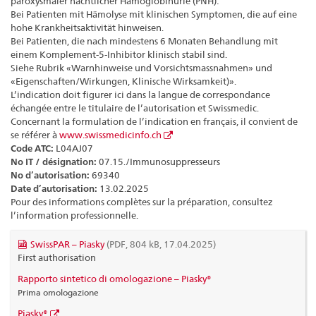
paroxysmaler nächtlicher Hämoglobinurie (PNH):
Bei Patienten mit Hämolyse mit klinischen Symptomen, die auf eine
hohe Krankheitsaktivität hinweisen.
Bei Patienten, die nach mindestens 6 Monaten Behandlung mit
einem Komplement-5-Inhibitor klinisch stabil sind.
Siehe Rubrik «Warnhinweise und Vorsichtsmassnahmen» und
«Eigenschaften/Wirkungen, Klinische Wirksamkeit)».
L’indication doit figurer ici dans la langue de correspondance
échangée entre le titulaire de l’autorisation et Swissmedic.
Concernant la formulation de l’indication en français, il convient de
se référer à
www.swissmedicinfo.ch
Code ATC:
L04AJ07
No IT / désignation:
07.15./Immunosuppresseurs
No d’autorisation:
69340
Date d’autorisation:
13.02.2025
Pour des informations complètes sur la préparation, consultez
l’information professionnelle.
SwissPAR – Piasky
(PDF, 804 kB, 17.04.2025)
First authorisation
Rapporto sintetico di omologazione – Piasky®
Prima omologazione
Piasky®