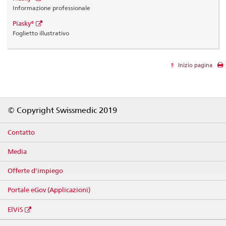
Informazione professionale
Piasky®
Foglietto illustrativo
Inizio pagina
Footer
© Copyright Swissmedic 2019
Contatto
Media
Offerte d'impiego
Portale eGov (Applicazioni)
ElViS
Social