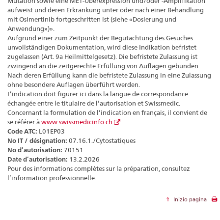
Mutation sowie eine MET-Überexpression und/oder -Amplifikation
aufweist und deren Erkrankung unter oder nach einer Behandlung
mit Osimertinib fortgeschritten ist (siehe «Dosierung und
Anwendung»)».
Aufgrund einer zum Zeitpunkt der Begutachtung des Gesuches
unvollständigen Dokumentation, wird diese Indikation befristet
zugelassen (Art. 9a Heilmittelgesetz). Die befristete Zulassung ist
zwingend an die zeitgerechte Erfüllung von Auflagen gebunden.
Nach deren Erfüllung kann die befristete Zulassung in eine Zulassung
ohne besondere Auflagen überführt werden.
L’indication doit figurer ici dans la langue de correspondance
échangée entre le titulaire de l’autorisation et Swissmedic.
Concernant la formulation de l’indication en français, il convient de
se référer à
www.swissmedicinfo.ch
Code ATC:
L01EP03
No IT / désignation:
07.16.1./Cytostatiques
No d’autorisation:
70151
Date d’autorisation:
13.2.2026
Pour des informations complètes sur la préparation, consultez
l’information professionnelle.
Inizio pagina