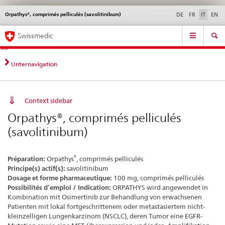
Orpathys®, comprimés pelliculés (savolitinibum)
Service
DE
FR
IT
EN
navigation
Navigazione
Navigation
Novità &
Aspetti legali,
Contatto | Supporto &
Swissmedic
diretta:
aggiornamenti
norme
aiuto
novità,
aspetti
Unternavigation
legali,
contatto
Context sidebar
Orpathys®, comprimés pelliculés
(savolitinibum)
®
Préparation:
Orpathys
, comprimés pelliculés
Principe(s) actif(s):
savolitinibum
Dosage et forme pharmaceutique:
100 mg, comprimés pelliculés
Possibilités d’emploi / Indication:
ORPATHYS wird angewendet in
Kombination mit Osimertinib zur Behandlung von erwachsenen
Patienten mit lokal fortgeschrittenem oder metastasiertem nicht-
kleinzelligen Lungenkarzinom (NSCLC), deren Tumor eine EGFR-