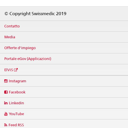
Footer
© Copyright Swissmedic 2019
Contatto
Media
Offerte d'impiego
Portale eGov (Applicazioni)
ElViS
Social
Instagram
media
links
Facebook
Linkedin
YouTube
Feed RSS