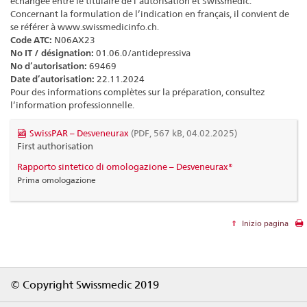
échangée entre le titulaire de l’autorisation et Swissmedic.
Concernant la formulation de l’indication en français, il convient de
se référer à www.swissmedicinfo.ch.
Code ATC:
N06AX23
No IT / désignation:
01.06.0/antidepressiva
No d’autorisation:
69469
Date d’autorisation:
22.11.2024
Pour des informations complètes sur la préparation, consultez
l’information professionnelle.
SwissPAR – Desveneurax
(PDF, 567 kB, 04.02.2025)
First authorisation
Rapporto sintetico di omologazione – Desveneurax®
Prima omologazione
Inizio pagina
Footer
© Copyright Swissmedic 2019