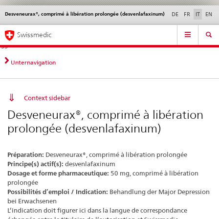
Desveneurax®, comprimé à libération prolongée (desvenlafaxinum)
Service
DE
FR
IT
EN
navigation
Navigazione
Navigation
Novità &
Aspetti legali,
Contatto | Supporto &
Swissmedic
diretta:
aggiornamenti
norme
aiuto
novità,
aspetti
Unternavigation
legali,
contatto
Context sidebar
Desveneurax®, comprimé à libération
prolongée (desvenlafaxinum)
Préparation:
Desveneurax®, comprimé à libération prolongée
Principe(s) actif(s):
desvenlafaxinum
Dosage et forme pharmaceutique:
50 mg, comprimé à libération
prolongée
Possibilités d’emploi / Indication:
Behandlung der Major Depression
bei Erwachsenen
L’indication doit figurer ici dans la langue de correspondance