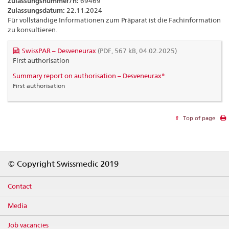
Zulassungsnummer/n:
69469
Zulassungsdatum:
22.11.2024
Für vollständige Informationen zum Präparat ist die Fachinformation
zu konsultieren.
SwissPAR – Desveneurax
(PDF, 567 kB, 04.02.2025)
First authorisation
Summary report on authorisation – Desveneurax®
First authorisation
Top of page
Footer
© Copyright Swissmedic 2019
Contact
Media
Job vacancies