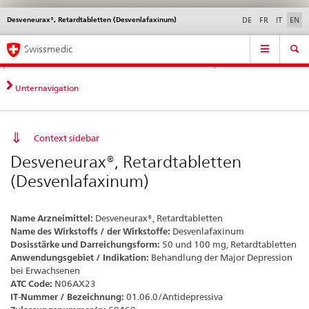
Desveneurax®, Retardtabletten (Desvenlafaxinum)
Languages
Service
DE
FR
IT
EN
navigation
Direct
Main
News &
Legal matters,
Contact | Support &
Swissmedic
navigation:
Navigation
Updates
standards
Help
news,
legal
Unternavigation
matters,
contact
Context sidebar
Desveneurax®, Retardtabletten
(Desvenlafaxinum)
Name Arzneimittel:
Desveneurax®, Retardtabletten
Name des Wirkstoffs / der Wirkstoffe:
Desvenlafaxinum
Dosisstärke und Darreichungsform:
50 und 100 mg, Retardtabletten
Anwendungsgebiet / Indikation:
Behandlung der Major Depression
bei Erwachsenen
ATC Code:
N06AX23
IT-Nummer / Bezeichnung:
01.06.0/Antidepressiva