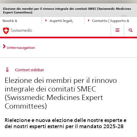
Elezione dei membri per il rinnovo integrale dei comitati SMEC (Swissmedic Medicines
Service
Expert Committees)
navigation
Navigazione
DE
FR
IT
EN
Novità &
Aspetti legali,
Contatto | Supporto &
diretta:
Navigation
aggiornamenti
norme
aiuto
novità,
Swissmedic
aspetti
legali,
Unternavigation
contatto
Context sidebar
Elezione dei membri per il rinnovo
integrale dei comitati SMEC
(Swissmedic Medicines Expert
Committees)
Rielezione e nuova elezione delle nostre esperte e
dei nostri esperti esterni per il mandato 2025-28