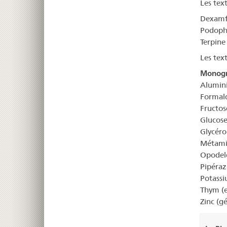
Les tex
Dexamfé
Podophy
Terpine
Les tex
Monogr
Alumini
Formald
Fructos
Glucose
Glycéro
Métamiz
Opodeld
Pipéraz
Potassi
Thym (ex
Zinc (g