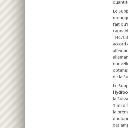
quantit
Le Supp
monogr
fait qu
cannabi
THC/CBD
accord 
alleman
alleman
nouvell
optimis
de la Su
Le Supp
Hydroco
la Suis
1 ml d’
la prém
doulour
des amp