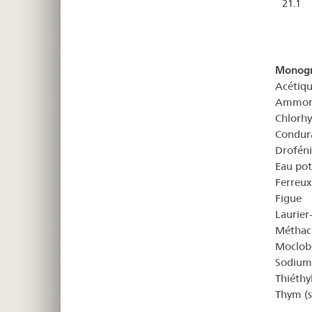
21.1
Monogr
Acétiqu
Ammonia
Chlorhy
Condura
Droféni
Eau pot
Ferreux
Figue
Laurier-
Méthach
Moclob
Sodium 
Thiéthy
Thym (s