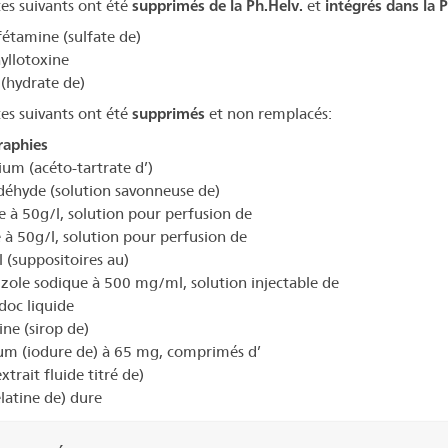
tes suivants ont été
supprimés
de la Ph.Helv.
et
intégrés dans la 
tamine (sulfate de)
llotoxine
 (hydrate de)
tes suivants ont été
supprimés
et non remplacés:
aphies
um (acéto-tartrate d’)
éhyde (solution savonneuse de)
e à 50g/l, solution pour perfusion de
 à 50g/l, solution pour perfusion de
l (suppositoires au)
ole sodique à 500 mg/ml, solution injectable de
oc liquide
ine (sirop de)
um (iodure de) à 65 mg, comprimés d’
trait fluide titré de)
élatine de) dure