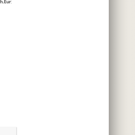
Ph.Eur
: