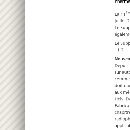
Pharmac
è
La 11
juillet 
Le Supp
égaleme
Le Supp
11.2.
Nouvea
Depuis 
sur aut
comme d
doit do
aux méd
Helv. D
Fabrica
chapitr
radioph
applica