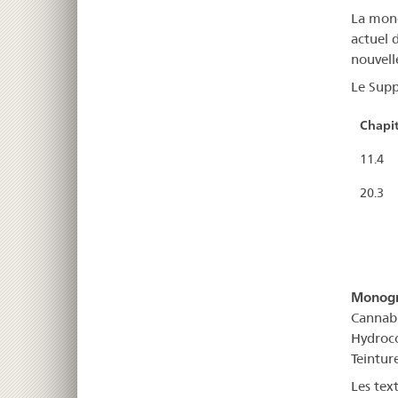
La mon
actuel 
nouvel
Le Supp
Chapit
11.4
20.3
Monogr
Cannabi
Hydroco
Teintur
Les tex