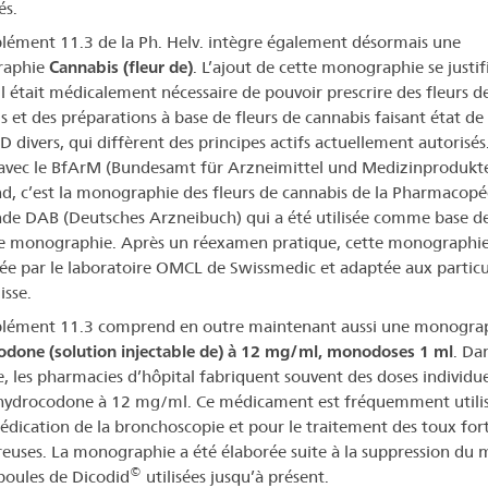
és.
lément 11.3 de la Ph. Helv. intègre également désormais une
aphie
Cannabis (fleur de)
. L’ajout de cette monographie se justifi
’il était médicalement nécessaire de pouvoir prescrire des fleurs d
s et des préparations à base de fleurs de cannabis faisant état de 
 divers, qui diffèrent des principes actifs actuellement autorisés
avec le BfArM (Bundesamt für Arzneimittel und Medizinprodukt
d, c’est la monographie des fleurs de cannabis de la Pharmacopé
de DAB (Deutsches Arzneibuch) qui a été utilisée comme base de
e monographie. Après un réexamen pratique, cette monographie
ée par le laboratoire OMCL de Swissmedic et adaptée aux particu
isse.
lément 11.3 comprend en outre maintenant aussi une monogra
done (solution injectable de) à 12 mg/ml, monodoses 1 ml
. Da
se, les pharmacies d’hôpital fabriquent souvent des doses individue
hydrocodone à 12 mg/ml. Ce médicament est fréquemment utili
édication de la bronchoscopie et pour le traitement des toux fort
euses. La monographie a été élaborée suite à la suppression du 
©
oules de Dicodid
utilisées jusqu’à présent.