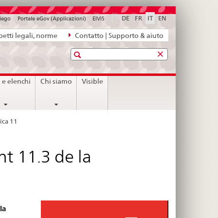
DE
FR
IT
EN
piego
Portale eGov (Applicazioni)
ElViS
etti legali, norme
Contatto | Supporto & aiuto
Ricerca
i e elenchi
Chi siamo
Visible
ica 11
t 11.3 de la
la