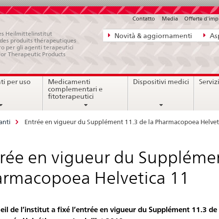
Contatto
Media
Offerte d'im
Navigazione
s Heilmittelinstitut
Novità & aggiornamenti
Asp
e des produits thérapeutiques
diretta:
ro per gli agenti terapeutici
for Therapeutic Products
novità,
aspetti
i per uso
Medicamenti
Dispositivi medici
Serviz
legali,
complementari e
contatto
fitoterapeutici
anti
Entrée en vigueur du Supplément 11.3 de la Pharmacopoea Helvet
rée en vigueur du Supplémen
rmacopoea Helvetica 11
eil de l’institut a fixé l’entrée en vigueur du Supplément 11.3 de 