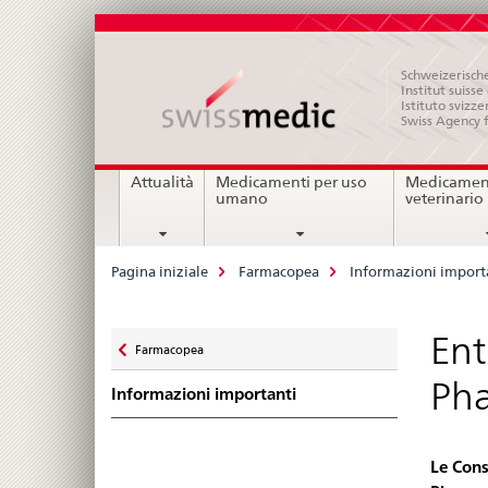
Schweizerische
Institut suiss
Istituto svizze
Swiss Agency 
Navigation
Attualità
Medicamenti per uso
Medicament
umano
veterinario
Breadcrumb
Pagina iniziale
Farmacopea
Informazioni import
Zurück
Ent
Farmacopea
zu
Pha
Informazioni importanti
Le Cons