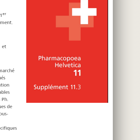
er
 1
ément.
 et
 marché
ués
ation
ables
 Ph.
ues de
ous-
cifiques