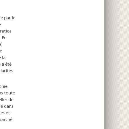
e par le
e
ratios
. En
e)
e
 la
 a été
larités
phie
ns toute
lles de
sé dans
es et
marché