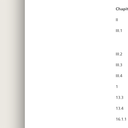
Chapit
II
III.1
III.2
III.3
III.4
1
13.3
13.4
16.1.1