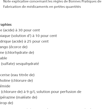
Note explicative concernant les règles de Bonnes Pratiques de
Fabrication de médicaments en petites quantités
aphies
e (acide) à 30 pour cent
que (solution d’) à 10 pour cent
drique (acide) à 25 pour cent
ngo (écorce de)
ne (chlorhydrate de)
able
 (sulfate) sesquihydraté
cerise (eau titrée de)
oline (chlorure de)
émide
(chlorure de) à 9 g/l, solution pour perfusion de
lpérazine (maléate de)
irop de)