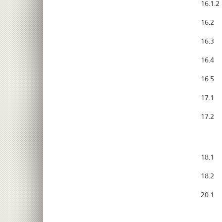
16.1.2
16.2
16.3
16.4
16.5
17.1
17.2
18.1
18.2
20.1