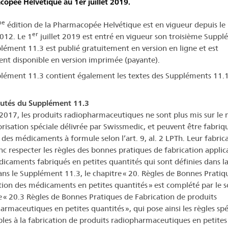
opée Helvétique au 1er juillet 2019.
me
édition de la Pharmacopée Helvétique est en vigueur depuis le
er
2012. Le 1
juillet 2019 est entré en vigueur son troisième Suppl
lément 11.3 est publié gratuitement en version en ligne et est
nt disponible en version imprimée (payante).
lément 11.3 contient également les textes des Suppléments 11.1
utés du Supplément 11.3
2017, les produits radiopharmaceutiques ne sont plus mis sur le
orisation spéciale délivrée par Swissmedic, et peuvent être fabriq
es médicaments à formule selon l’art. 9, al. 2 LPTh. Leur fabric
nc respecter les règles des bonnes pratiques de fabrication applic
icaments fabriqués en petites quantités qui sont définies dans la
ans le Supplément 11.3, le chapitre « 20. Règles de Bonnes Pratiq
tion des médicaments en petites quantités » est complété par le s
e « 20.3 Règles de Bonnes Pratiques de Fabrication de produits
armaceutiques en petites quantités », qui pose ainsi les règles spé
bles à la fabrication de produits radiopharmaceutiques en petites