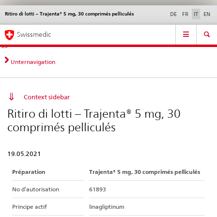
Ritiro di lotti – Trajenta® 5 mg, 30 comprimés pelliculés
Service
DE
FR
IT
EN
navigation
Navigazione
Navigation
Novità &
Aspetti legali,
Contatto | Supporto &
Swissmedic
diretta:
aggiornamenti
norme
aiuto
novità,
aspetti
Unternavigation
legali,
contatto
Context sidebar
Ritiro di lotti – Trajenta® 5 mg, 30
comprimés pelliculés
19.05.2021
Préparation
Trajenta® 5 mg, 30 comprimés pelliculés
No d’autorisation
61893
Principe actif
linagliptinum