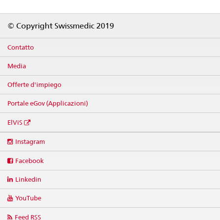
Footer
© Copyright Swissmedic 2019
Contatto
Media
Offerte d'impiego
Portale eGov (Applicazioni)
ElViS
Social
Instagram
media
links
Facebook
Linkedin
YouTube
Feed RSS