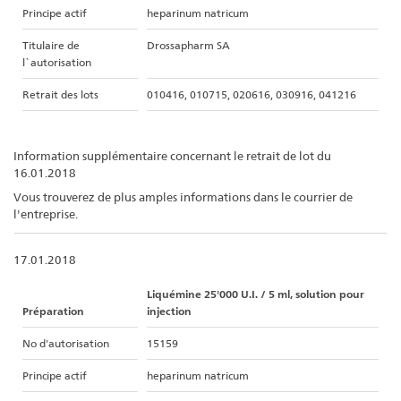
Principe actif
heparinum natricum
Titulaire de
Drossapharm SA
l`autorisation
Retrait des lots
010416, 010715, 020616, 030916, 041216
Information supplémentaire concernant le retrait de lot du
16.01.2018
Vous trouverez de plus amples informations dans le courrier de
l'entreprise.
17.01.2018
Liquémine 25'000 U.I. / 5 ml, solution pour
Préparation
injection
No d'autorisation
15159
Principe actif
heparinum natricum