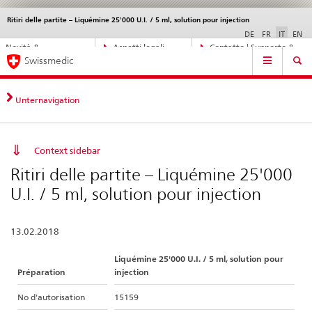
Ritiri delle partite – Liquémine 25'000 U.I. / 5 ml, solution pour injection
Service
navigation
DE
FR
IT
EN
Navigazione
Novità &
Aspetti legali,
Contatto | Supporto &
Navigation
diretta:
Swissmedic
aggiornamenti
norme
aiuto
novità,
aspetti
legali,
Unternavigation
contatto
Context sidebar
Ritiri delle partite – Liquémine 25'000
U.I. / 5 ml, solution pour injection
13.02.2018
Liquémine 25'000 U.I. / 5 ml, solution pour
Préparation
injection
No d'autorisation
15159