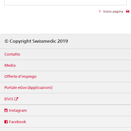
Inizio pagina
Footer
© Copyright Swissmedic 2019
Contatto
Media
Offerte d'impiego
Portale eGov (Applicazioni)
ElViS
Social
Instagram
media
links
Facebook