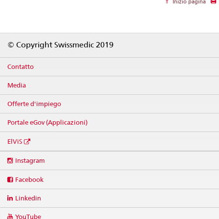
Inizio pagina
Footer
© Copyright Swissmedic 2019
Contatto
Media
Offerte d'impiego
Portale eGov (Applicazioni)
ElViS
Social
Instagram
media
links
Facebook
Linkedin
YouTube