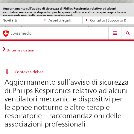
Aggiornamento sull’avviso di sicurezza di Philips Respironics relativo ad alcuni
Service
ventilatori meccanici e dispositivi per le apnee notturne e altre terapie respiratorie –
navigation
Navigazione
raccomandazioni delle associazioni professionali
Novità &
Aspetti legali,
Contatto | Supporto &
DE
FR
IT
EN
diretta:
aggiornamenti
norme
aiuto
novità,
Navigation
Swissmedic
aspetti
legali,
contatto
Unternavigation
Context sidebar
Aggiornamento sull’avviso di sicurezza
di Philips Respironics relativo ad alcuni
ventilatori meccanici e dispositivi per
le apnee notturne e altre terapie
respiratorie – raccomandazioni delle
associazioni professionali