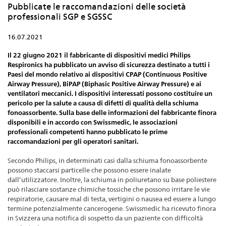
Pubblicate le raccomandazioni delle società
professionali SGP e SGSSC
16.07.2021
Il 22 giugno 2021 il fabbricante di dispositivi medici Philips
Respironics ha pubblicato un avviso di sicurezza destinato a tutti i
Paesi del mondo relativo ai dispositivi CPAP (Continuous Positive
Airway Pressure), BiPAP (Biphasic Positive Airway Pressure) e ai
ventilatori meccanici. I dispositivi interessati possono costituire un
pericolo per la salute a causa di difetti di qualità della schiuma
fonoassorbente. Sulla base delle informazioni del fabbricante finora
disponibili e in accordo con Swissmedic, le associazioni
professionali competenti hanno pubblicato le prime
raccomandazioni per gli operatori sanitari.
Secondo Philips, in determinati casi dalla schiuma fonoassorbente
possono staccarsi particelle che possono essere inalate
dall’utilizzatore. Inoltre, la schiuma in poliuretano su base poliestere
può rilasciare sostanze chimiche tossiche che possono irritare le vie
respiratorie, causare mal di testa, vertigini o nausea ed essere a lungo
termine potenzialmente cancerogene. Swissmedic ha ricevuto finora
in Svizzera una notifica di sospetto da un paziente con difficoltà