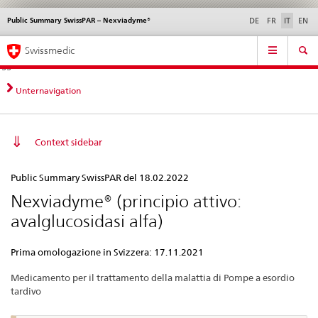
Public Summary SwissPAR – Nexviadyme®
Service
DE
FR
IT
EN
navigation
Navigazione
Navigation
Novità &
Aspetti legali,
Contatto | Supporto &
Swissmedic
diretta:
aggiornamenti
norme
aiuto
novità,
aspetti
Unternavigation
legali,
contatto
Context sidebar
Public
Public Summary SwissPAR del 18.02.2022
Summary
Nexviadyme® (principio attivo:
SwissPAR
avalglucosidasi alfa)
–
Nexviadyme®
Prima omologazione in Svizzera: 17.11.2021
Medicamento per il trattamento della malattia di Pompe a esordio
tardivo