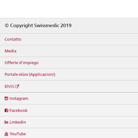
Footer
© Copyright Swissmedic 2019
Contatto
Media
Offerte d'impiego
Portale eGov (Applicazioni)
ElViS
Social
Instagram
media
links
Facebook
Linkedin
YouTube