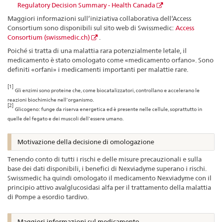
Regulatory Decision Summary - Health Canada
Maggiori informazioni sull’iniziativa collaborativa dell’Access
Consortium sono disponibili sul sito web di Swissmedic:
Access
Consortium (swissmedic.ch)
.
Poiché si tratta di una malattia rara potenzialmente letale, il
medicamento è stato omologato come «medicamento orfano». Sono
definiti «orfani» i medicamenti importanti per malattie rare.
[1]
Gli enzimi sono proteine che, come biocatalizzatori, controllano e accelerano le
reazioni biochimiche nell’organismo.
[2]
Glicogeno: funge da riserva energetica ed è presente nelle cellule, soprattutto in
quelle del fegato e dei muscoli dell’essere umano.
Motivazione della decisione di omologazione
Tenendo conto di tutti i rischi e delle misure precauzionali e sulla
base dei dati disponibili, i benefici di Nexviadyme superano i rischi.
Swissmedic ha quindi omologato il medicamento Nexviadyme con il
principio attivo avalglucosidasi alfa per il trattamento della malattia
di Pompe a esordio tardivo.
Maggiori informazioni sul medicamento