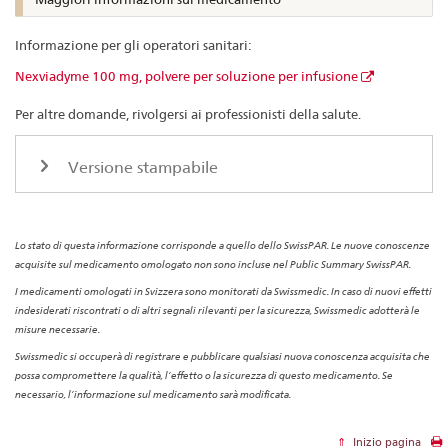
Informazione per gli operatori sanitari:
Nexviadyme 100 mg, polvere per soluzione per infusione
Per altre domande, rivolgersi ai professionisti della salute.
Versione stampabile
Lo stato di questa informazione corrisponde a quello dello SwissPAR. Le nuove conoscenze
acquisite sul medicamento omologato non sono incluse nel Public Summary SwissPAR.
I medicamenti omologati in Svizzera sono monitorati da Swissmedic. In caso di nuovi effetti
indesiderati riscontrati o di altri segnali rilevanti per la sicurezza, Swissmedic adotterà le
misure necessarie.
Swissmedic si occuperà di registrare e pubblicare qualsiasi nuova conoscenza acquisita che
possa compromettere la qualità, l’effetto o la sicurezza di questo medicamento. Se
necessario, l’informazione sul medicamento sarà modificata.
Inizio pagina