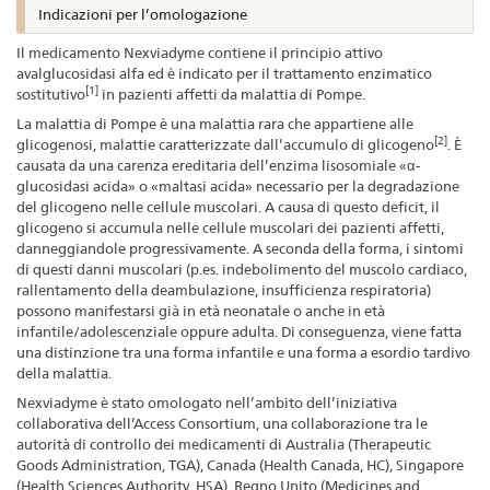
Indicazioni per l’omologazione
Il medicamento Nexviadyme contiene il principio attivo
avalglucosidasi alfa ed è indicato per il trattamento enzimatico
[1]
sostitutivo
in pazienti affetti da malattia di Pompe.
La malattia di Pompe è una malattia rara che appartiene alle
[2]
glicogenosi, malattie caratterizzate dall’accumulo di glicogeno
. È
causata da una carenza ereditaria dell’enzima lisosomiale «α-
glucosidasi acida» o «maltasi acida» necessario per la degradazione
del glicogeno nelle cellule muscolari. A causa di questo deficit, il
glicogeno si accumula nelle cellule muscolari dei pazienti affetti,
danneggiandole progressivamente. A seconda della forma, i sintomi
di questi danni muscolari (p.es. indebolimento del muscolo cardiaco,
rallentamento della deambulazione, insufficienza respiratoria)
possono manifestarsi già in età neonatale o anche in età
infantile/adolescenziale oppure adulta. Di conseguenza, viene fatta
una distinzione tra una forma infantile e una forma a esordio tardivo
della malattia.
Nexviadyme è stato omologato nell’ambito dell’iniziativa
collaborativa dell’Access Consortium, una collaborazione tra le
autorità di controllo dei medicamenti di Australia (Therapeutic
Goods Administration, TGA), Canada (Health Canada, HC), Singapore
(Health Sciences Authority, HSA), Regno Unito (Medicines and