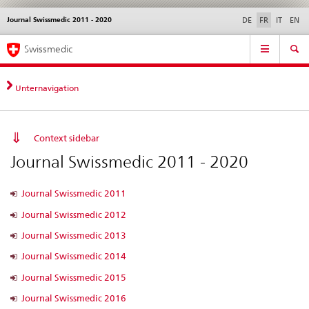
Journal Swissmedic 2011 - 2020
Service
DE
FR
IT
EN
navigation
Navigation
Navigation
Actualités & Mises à
Aspects légaux,
Contact | Support &
Swissmedic
directe:
jour
normes
aide
actualités,
bases
Unternavigation
juridiques,
contact
Context sidebar
Journal Swissmedic 2011 - 2020
Journal Swissmedic 2011
Journal Swissmedic 2012
Journal Swissmedic 2013
Journal Swissmedic 2014
Journal Swissmedic 2015
Journal Swissmedic 2016