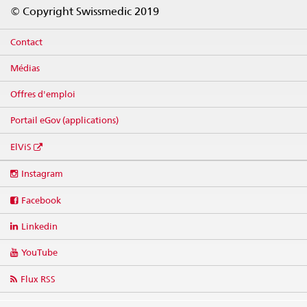
Footer
© Copyright Swissmedic 2019
Contact
Médias
Offres d'emploi
Portail eGov (applications)
ElViS
Social
Instagram
media
links
Facebook
Linkedin
YouTube
Flux RSS