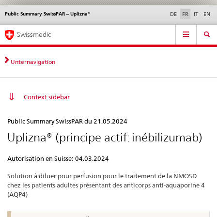
Public Summary SwissPAR – Uplizna®
Service
DE
FR
IT
EN
navigation
Navigation
Navigation
Actualités & Mises à
Aspects légaux,
Contact | Support &
Swissmedic
directe:
jour
normes
aide
actualités,
bases
Unternavigation
juridiques,
contact
Context sidebar
Public
Public Summary SwissPAR du 21.05.2024
Summary
Uplizna® (principe actif: inébilizumab)
SwissPAR
–
Autorisation en Suisse: 04.03.2024
Uplizna®
Solution à diluer pour perfusion pour le traitement de la NMOSD
chez les patients adultes présentant des anticorps anti-aquaporine 4
(AQP4)