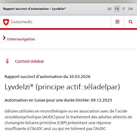
Rapport succinct d’autorisation – Lyvdelzi®
Service
DE
FR
IT
EN
navigation
Navigation
Navigation
Actualités & Mises à
Aspects légaux,
Contact | Support &
Swissmedic
directe:
jour
normes
aide
actualités,
bases
Unternavigation
juridiques,
contact
Context sidebar
Rapport
Rapport succinct d’autorisation du 30.03.2026
succinct
Lyvdelzi® (principe actif: séladelpar)
d’autorisation
–
Autorisation en Suisse pour une durée limitée: 09.12.2025
Lyvdelzi®
Gélules utilisées en monothérapie ou en association avec de l’acide
ursodésoxycholique (AUDC) pour le traitement des adultes atteints de
cholangite biliaire primitive (CBP) présentant une réponse
insuffisante à l’AUDC seul ou qui ne tolèrent pas l’AUDC