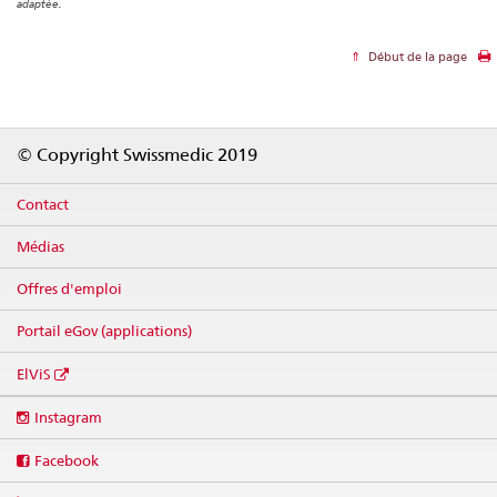
adaptée.
Début de la page
Footer
© Copyright Swissmedic 2019
Contact
Médias
Offres d'emploi
Portail eGov (applications)
ElViS
Social
Instagram
media
links
Facebook