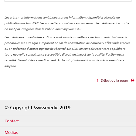
Les présentes informations sont basées sur les informations disponibles à la date de
publication du SwissPAR. Les nouvelles connaissances concernant le médicament autorisé
ne sont pas intégrées dans le Public Summary SwissPAR.
Les médicaments autorisés en Suisse sont sous la surveillance de Swissmedic. Swissmedic
prendra les mesures qui s’imposent en cas de constatation de nouveaux effets indésirables
ou en présence d’autres signaux de sécurité. De plus, Swissmedic recensera et publiera
toute nouvelle connaissance susceptible d’avoir un impact sur la qualité, l’action ou la
sécurité d’emploi de ce médicament. Au besoin, l’information sur le médicament sera
adaptée.
Début de la page
Footer
© Copyright Swissmedic 2019
Contact
Médias