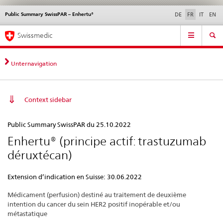
Public Summary SwissPAR – Enhertu®
Service
DE
FR
IT
EN
navigation
Navigation
Navigation
Actualités & Mises à
Aspects légaux,
Contact | Support &
Swissmedic
directe:
jour
normes
aide
actualités,
bases
Unternavigation
juridiques,
contact
Context sidebar
Public
Public Summary SwissPAR du 25.10.2022
Summary
Enhertu® (principe actif: trastuzumab
SwissPAR
déruxtécan)
–
Enhertu®
Extension d’indication en Suisse: 30.06.2022
Médicament (perfusion) destiné au traitement de deuxième
intention du cancer du sein HER2 positif inopérable et/ou
métastatique