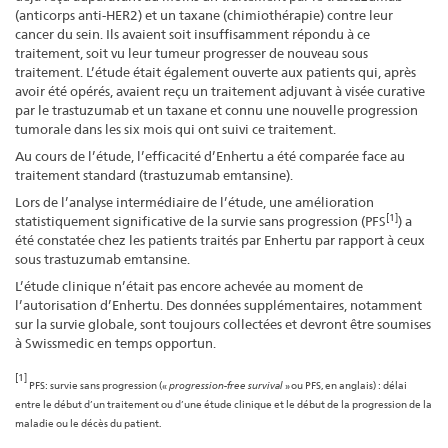
(anticorps anti-HER2) et un taxane (chimiothérapie) contre leur
cancer du sein. Ils avaient soit insuffisamment répondu à ce
traitement, soit vu leur tumeur progresser de nouveau sous
traitement. L’étude était également ouverte aux patients qui, après
avoir été opérés, avaient reçu un traitement adjuvant à visée curative
par le trastuzumab et un taxane et connu une nouvelle progression
tumorale dans les six mois qui ont suivi ce traitement.
Au cours de l’étude, l’efficacité d’Enhertu a été comparée face au
traitement standard (trastuzumab emtansine).
Lors de l’analyse intermédiaire de l’étude, une amélioration
[1]
statistiquement significative de la survie sans progression (PFS
) a
été constatée chez les patients traités par Enhertu par rapport à ceux
sous trastuzumab emtansine.
L’étude clinique n’était pas encore achevée au moment de
l’autorisation d’Enhertu. Des données supplémentaires, notamment
sur la survie globale, sont toujours collectées et devront être soumises
à Swissmedic en temps opportun.
[1]
PFS: survie sans progression («
progression-free survival
» ou PFS, en anglais) : délai
entre le début d’un traitement ou d’une étude clinique et le début de la progression de la
maladie ou le décès du patient.