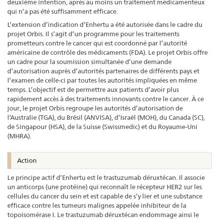
deuxième intention, après au moins un traitement médicamenteux
qui n’a pas été suffisamment efficace.
L’extension d’indication d’Enhertu a été autorisée dans le cadre du
projet Orbis. Il s’agit d’un programme pour les traitements
prometteurs contre le cancer qui est coordonné par l’autorité
américaine de contrôle des médicaments (FDA). Le projet Orbis offre
un cadre pour la soumission simultanée d’une demande
d’autorisation auprès d’autorités partenaires de différents pays et
l’examen de celle-ci par toutes les autorités impliquées en même
temps. L’objectif est de permettre aux patients d’avoir plus
rapidement accès à des traitements innovants contre le cancer. À ce
jour, le projet Orbis regroupe les autorités d’autorisation de
l’Australie (TGA), du Brésil (ANVISA), d’Israël (MOH), du Canada (SC),
de Singapour (HSA), de la Suisse (Swissmedic) et du Royaume-Uni
(MHRA).
Action
Le principe actif d’Enhertu est le trastuzumab déruxtécan. Il associe
un anticorps (une protéine) qui reconnaît le récepteur HER2 sur les
cellules du cancer du sein et est capable de s’y lier et une substance
efficace contre les tumeurs malignes appelée inhibiteur de la
topoisomérase I. Le trastuzumab déruxtécan endommage ainsi le