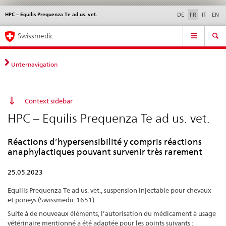
HPC – Equilis Prequenza Te ad us. vet.
Service
DE
FR
IT
EN
navigation
Navigation
Navigation
Actualités & Mises à
Aspects légaux,
Contact | Support &
Swissmedic
directe:
jour
normes
aide
actualités,
bases
Unternavigation
juridiques,
contact
Context sidebar
HPC – Equilis Prequenza Te ad us. vet.
Réactions d’hypersensibilité y compris réactions
anaphylactiques pouvant survenir très rarement
25.05.2023
Equilis Prequenza Te ad us. vet., suspension injectable pour chevaux
et poneys (Swissmedic 1651)
Suite à de nouveaux éléments, l’autorisation du médicament à usage
vétérinaire mentionné a été adaptée pour les points suivants :