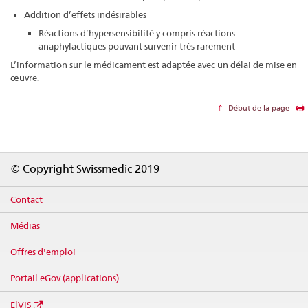
Addition d’effets indésirables
Réactions d’hypersensibilité y compris réactions
anaphylactiques pouvant survenir très rarement
L’information sur le médicament est adaptée avec un délai de mise en
œuvre.
Début de la page
Footer
© Copyright Swissmedic 2019
Contact
Médias
Offres d'emploi
Portail eGov (applications)
ElViS