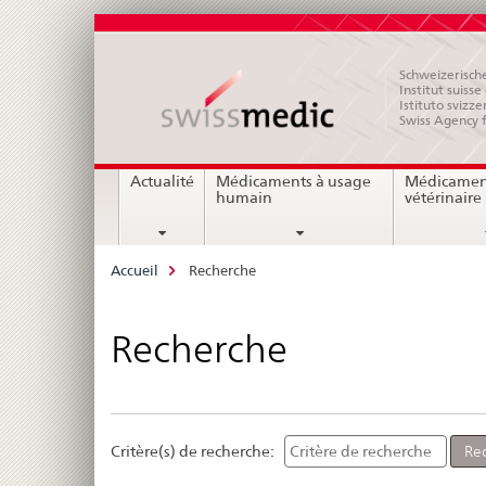
Schweizerische
Institut suiss
Istituto svizze
Swiss Agency 
Navigation
Actualité
Médicaments à usage
Médicamen
humain
vétérinaire
Breadcrumb
Accueil
Recherche
Recherche
Critère(s) de recherche: