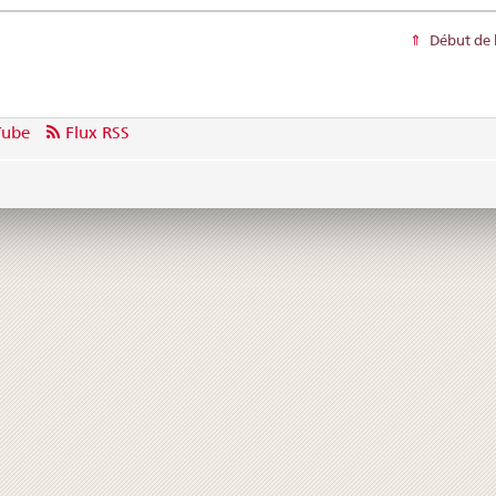
Début de 
Tube
Flux RSS