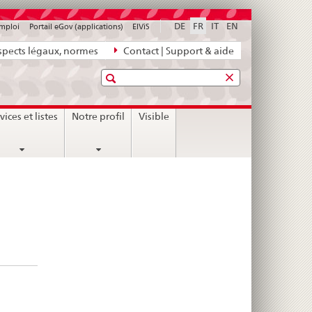
DE
FR
IT
EN
emploi
Portail eGov (applications)
ElViS
pects légaux, normes
Contact | Support & aide
Recherche
vices et listes
Notre profil
Visible