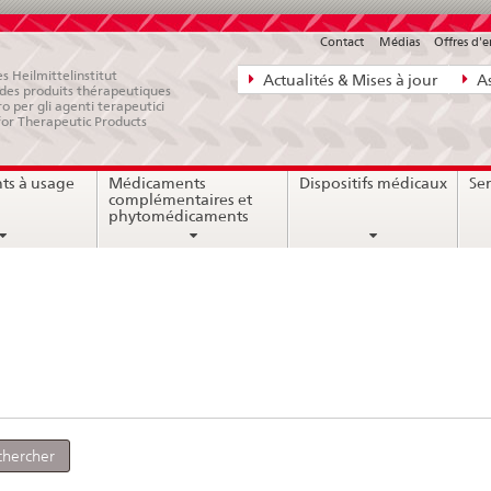
Contact
Médias
Offres d'
Navigation
s Heilmittelinstitut
Actualités & Mises à jour
As
e des produits thérapeutiques
directe:
ro per gli agenti terapeutici
for Therapeutic Products
actualités,
bases
ts à usage
Médicaments
Dispositifs médicaux
Ser
juridiques,
complémentaires et
contact
phytomédicaments