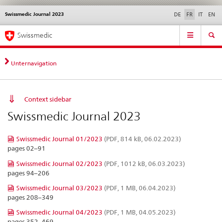
Swissmedic Journal 2023
Service
DE
FR
IT
EN
navigation
Navigation
Navigation
Actualités & Mises à
Aspects légaux,
Contact | Support &
Swissmedic
directe:
jour
normes
aide
actualités,
bases
Unternavigation
juridiques,
contact
Context sidebar
Swissmedic Journal 2023
Swissmedic Journal 01/2023
(PDF, 814 kB, 06.02.2023)
pages 02–91
Swissmedic Journal 02/2023
(PDF, 1012 kB, 06.03.2023)
pages 94–206
Swissmedic Journal 03/2023
(PDF, 1 MB, 06.04.2023)
pages 208–349
Swissmedic Journal 04/2023
(PDF, 1 MB, 04.05.2023)
pages 352–469