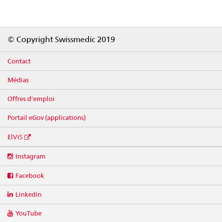
Footer
© Copyright Swissmedic 2019
Contact
Médias
Offres d'emploi
Portail eGov (applications)
ElViS
Social
Instagram
media
links
Facebook
Linkedin
YouTube