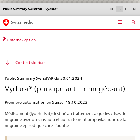
Public Summary SwissPAR – Vydura®
Service
DE
FR
IT
EN
navigation
Navigation
Navigation
Actualités & Mises à
Aspects légaux,
Contact | Support &
Swissmedic
directe:
jour
normes
aide
actualités,
bases
Unternavigation
juridiques,
contact
Context sidebar
Public
Public Summary SwissPAR du 30.01.2024
Summary
Vydura® (principe actif: rimégépant)
SwissPAR
–
Première autorisation en Suisse: 18.10.2023
Vydura®
Médicament (lyophilisat) destiné au traitement aigu des crises de
migraine avec ou sans aura et au traitement prophylactique de la
migraine épisodique chez l’adulte