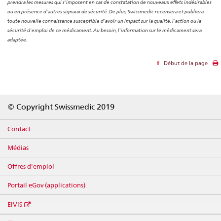
prendra les mesures qui s’imposent en cas de constatation de nouveaux effets indésirables
ou en présence d’autres signaux de sécurité. De plus, Swissmedic recensera et publiera
toute nouvelle connaissance susceptible d’avoir un impact sur la qualité, l’action ou la
sécurité d’emploi de ce médicament. Au besoin, l’information sur le médicament sera
adaptée.
Début de la page
Footer
© Copyright Swissmedic 2019
Contact
Médias
Offres d'emploi
Portail eGov (applications)
ElViS
Social