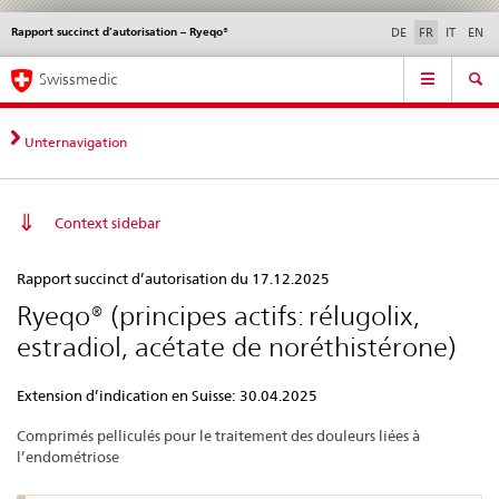
Rapport succinct d’autorisation – Ryeqo®
Service
DE
FR
IT
EN
navigation
Navigation
Navigation
Actualités & Mises à
Aspects légaux,
Contact | Support &
Swissmedic
directe:
jour
normes
aide
actualités,
bases
Unternavigation
juridiques,
contact
Context sidebar
Rapport
Rapport succinct d’autorisation du 17.12.2025
succinct
Ryeqo® (principes actifs: rélugolix,
d’autorisation
estradiol, acétate de noréthistérone)
–
Ryeqo®
Extension d’indication en Suisse: 30.04.2025
Comprimés pelliculés pour le traitement des douleurs liées à
l’endométriose