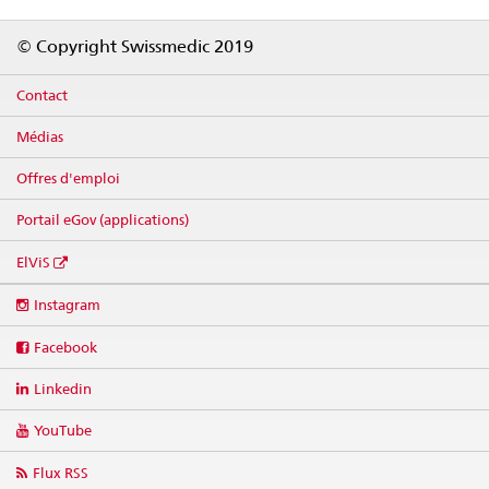
Footer
© Copyright Swissmedic 2019
Contact
Médias
Offres d'emploi
Portail eGov (applications)
ElViS
Social
Instagram
media
links
Facebook
Linkedin
YouTube
Flux RSS