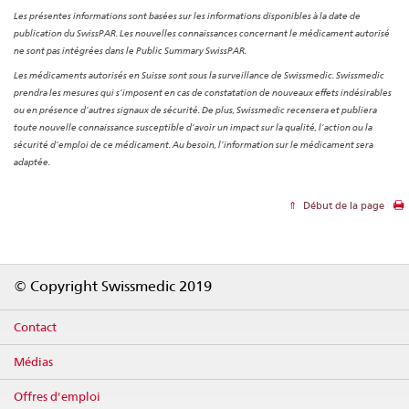
Les présentes informations sont basées sur les informations disponibles à la date de
publication du SwissPAR. Les nouvelles connaissances concernant le médicament autorisé
ne sont pas intégrées dans le Public Summary SwissPAR.
Les médicaments autorisés en Suisse sont sous la surveillance de Swissmedic. Swissmedic
prendra les mesures qui s’imposent en cas de constatation de nouveaux effets indésirables
ou en présence d’autres signaux de sécurité. De plus, Swissmedic recensera et publiera
toute nouvelle connaissance susceptible d’avoir un impact sur la qualité, l’action ou la
sécurité d’emploi de ce médicament. Au besoin, l’information sur le médicament sera
adaptée.
Début de la page
Footer
© Copyright Swissmedic 2019
Contact
Médias
Offres d'emploi