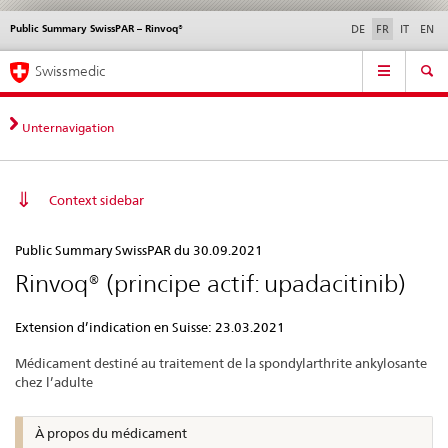
Public Summary SwissPAR – Rinvoq®
Service
DE
FR
IT
EN
navigation
Navigation
Navigation
Actualités & Mises à
Aspects légaux,
Contact | Support &
Swissmedic
directe:
jour
normes
aide
actualités,
bases
Unternavigation
juridiques,
contact
Context sidebar
Public
Public Summary SwissPAR du 30.09.2021
Summary
Rinvoq® (principe actif: upadacitinib)
SwissPAR
–
Extension d’indication en Suisse: 23.03.2021
Rinvoq®
Médicament destiné au traitement de la spondylarthrite ankylosante
chez l’adulte
À propos du médicament