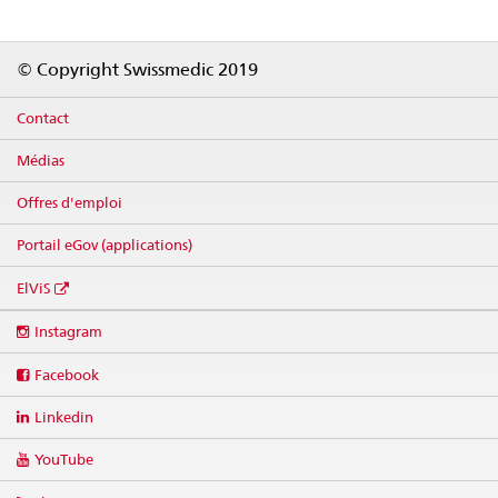
Footer
© Copyright Swissmedic 2019
Contact
Médias
Offres d'emploi
Portail eGov (applications)
ElViS
Social
Instagram
media
links
Facebook
Linkedin
YouTube