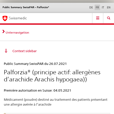
Public Summary SwissPAR – Palforzia®
Service
DE
FR
IT
EN
navigation
Navigation
Navigation
Actualités & Mises à
Aspects légaux,
Contact | Support &
Swissmedic
directe:
jour
normes
aide
actualités,
bases
Unternavigation
juridiques,
contact
Context sidebar
Public
Public Summary SwissPAR du 26.07.2021
Summary
Palforzia® (principe actif: allergènes
SwissPAR
d’arachide Arachis hypogaea))
–
Palforzia®
Première autorisation en Suisse: 04.05.2021
Médicament (poudre) destiné au traitement des patients présentant
une allergie avérée à l’arachide