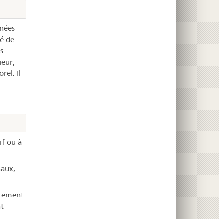
enées
té de
s
ieur,
rel. Il
if ou à
naux,
itement
nt