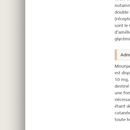
notamme
double 
(récept
sont le
d’amélio
glycémi
Admi
Mounjaro
est dis
10 mg, 
destiné
une foi
nécessa
étant d
cutanée
toute h