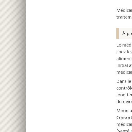
–
Médicam
Mo
traitem
À pr
Le médi
chez le
alimenta
initial 
médica
Dans le
contrôl
long te
du myoc
Mounjaro
Consort
médicam
(Santé 