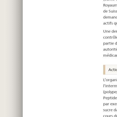
Royaume
de Suis
demande
actifs 
Une dem
contrôl
partie 
autorit
médicam
Acti
L’organ
l’inter
(polype
Peptide)
par exe
sucre d
cours d