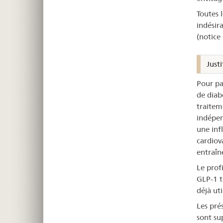
Toutes l
indésir
(notice
Justi
Pour pa
de diab
traitem
indépen
une inf
cardiov
entraîn
Le prof
GLP-1 t
déjà uti
Les pré
sont su