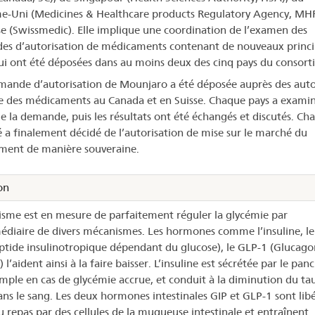
-Uni (Medicines & Healthcare products Regulatory Agency, MH
se (Swissmedic). Elle implique une coordination de l’examen des
s d’autorisation de médicaments contenant de nouveaux princi
qui ont été déposées dans au moins deux des cinq pays du consort
ande d’autorisation de Mounjaro a été déposée auprès des auto
e des médicaments au Canada et en Suisse. Chaque pays a exami
de la demande, puis les résultats ont été échangés et discutés. Ch
é a finalement décidé de l’autorisation de mise sur le marché du
ent de manière souveraine.
on
isme est en mesure de parfaitement réguler la glycémie par
médiaire de divers mécanismes. Les hormones comme l’insuline, le
ptide insulinotropique dépendant du glucose), le GLP-1 (Glucago
 l’aident ainsi à la faire baisser. L’insuline est sécrétée par le panc
mple en cas de glycémie accrue, et conduit à la diminution du ta
ans le sang. Les deux hormones intestinales GIP et GLP-1 sont lib
u repas par des cellules de la muqueuse intestinale et entraînent