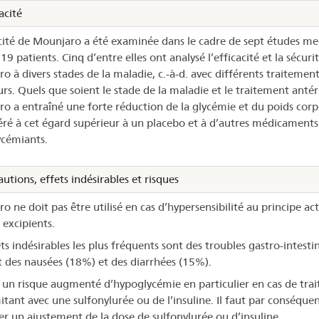
acité
acité de Mounjaro a été examinée dans le cadre de sept études m
9 patients. Cinq d’entre elles ont analysé l’efficacité et la sécuri
o à divers stades de la maladie, c.-à-d. avec différents traitement
urs. Quels que soient le stade de la maladie et le traitement antér
o a entraîné une forte réduction de la glycémie et du poids corpo
véré à cet égard supérieur à un placebo et à d’autres médicaments
cémiants.
utions, effets indésirables et risques
 ne doit pas être utilisé en cas d’hypersensibilité au principe act
 excipients.
ts indésirables les plus fréquents sont des troubles gastro-intesti
t des nausées (18%) et des diarrhées (15%).
te un risque augmenté d’hypoglycémie en particulier en cas de tra
tant avec une sulfonylurée ou de l’insuline. Il faut par conséque
er un ajustement de la dose de sulfonylurée ou d’insuline.