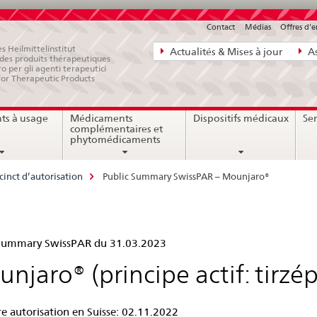
Contact
Médias
Offres d'
Navigation
s Heilmittelinstitut
Actualités & Mises à jour
As
e des produits thérapeutiques
directe:
ro per gli agenti terapeutici
for Therapeutic Products
actualités,
bases
ts à usage
Médicaments
Dispositifs médicaux
Ser
juridiques,
complémentaires et
contact
phytomédicaments
cinct d’autorisation
Public Summary SwissPAR – Mounjaro®
lic
 Summary SwissPAR du 31.03.2023
mmary
njaro® (principe actif: tirzé
ssPAR
e autorisation en Suisse: 02.11.2022