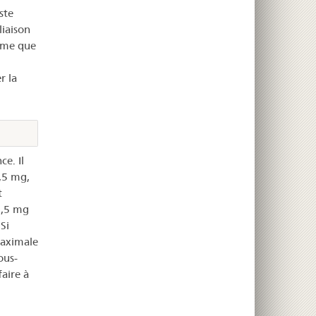
ste
liaison
isme que
r la
ce. Il
,5 mg,
t
2,5 mg
Si
maximale
ous-
faire à