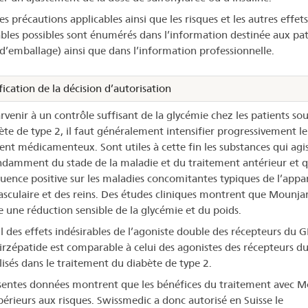
es précautions applicables ainsi que les risques et les autres effets
ables possibles sont énumérés dans l’information destinée aux pat
 d’emballage) ainsi que dans l’information professionnelle.
fication de la décision d’autorisation
rvenir à un contrôle suffisant de la glycémie chez les patients so
ète de type 2, il faut généralement intensifier progressivement le
ent médicamenteux. Sont utiles à cette fin les substances qui agi
damment du stade de la maladie et du traitement antérieur et q
luence positive sur les maladies concomitantes typiques de l’appar
asculaire et des reins. Des études cliniques montrent que Mounja
e une réduction sensible de la glycémie et du poids.
il des effets indésirables de l’agoniste double des récepteurs du G
irzépatide est comparable à celui des agonistes des récepteurs d
lisés dans le traitement du diabète de type 2.
sentes données montrent que les bénéfices du traitement avec 
périeurs aux risques. Swissmedic a donc autorisé en Suisse le