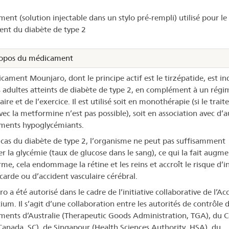
ent (solution injectable dans un stylo pré-rempli) utilisé pour le
unjaro®
ent du diabète de type 2
opos du médicament
cament Mounjaro, dont le principe actif est le tirzépatide, est in
s adultes atteints de diabète de type 2, en complément à un régi
ire et de l’exercice. Il est utilisé soit en monothérapie (si le trai
avec la metformine n’est pas possible), soit en association avec d’a
ments hypoglycémiants.
 cas du diabète de type 2, l’organisme ne peut pas suffisamment
er la glycémie (taux de glucose dans le sang), ce qui la fait augme
rme, cela endommage la rétine et les reins et accroît le risque d’i
arde ou d’accident vasculaire cérébral.
 a été autorisé dans le cadre de l’initiative collaborative de l’Ac
ium. Il s’agit d’une collaboration entre les autorités de contrôle 
ents d’Australie (Therapeutic Goods Administration, TGA), du 
Canada, SC), de Singapour (Health Sciences Authority, HSA), du