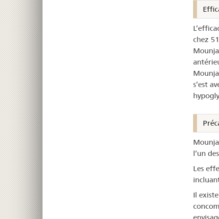
Effic
L’effic
chez 511
Mounjar
antérie
Mounjar
s’est a
hypogly
Préca
Mounjaro
l’un des
Les effe
incluan
Il exis
concomi
envisag