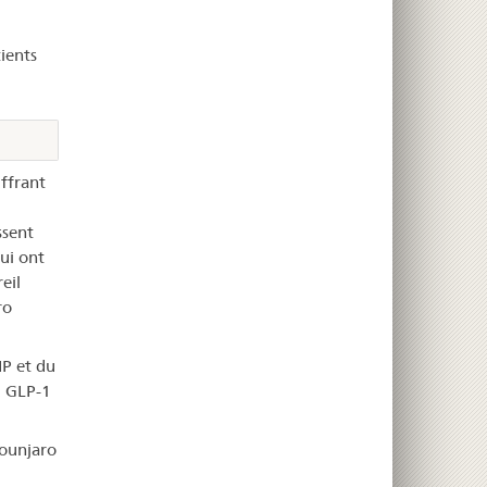
ients
uffrant
ssent
ui ont
eil
ro
IP et du
u GLP-1
Mounjaro