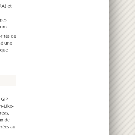
RA) et
pes
ium.
rités de
né une
aque
 GIP
n-Like-
réas,
ux de
érées au