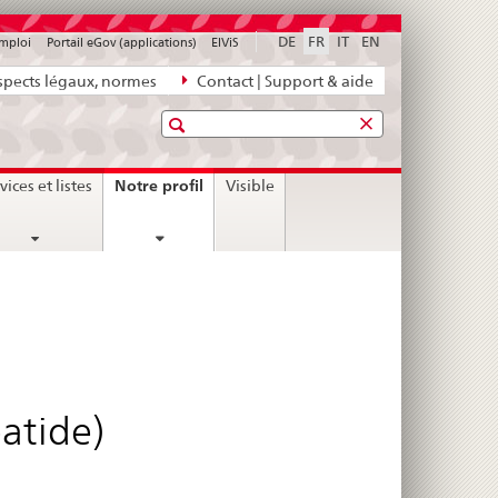
DE
FR
IT
EN
emploi
Portail eGov (applications)
ElViS
pects légaux, normes
Contact | Support & aide
Recherche
current
Notre profil
vices et listes
Visible
page
patide)