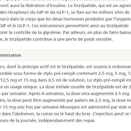
nt aussi la libération d’insuline. Le tirzépatide, qui est un agoni
des récepteurs du GIP et du GLP-1, se fixe sur les mêmes sites de 
eurs) dans le corps que les deux hormones produites par l’organ
 GIP et le GLP-1. Ces mécanismes permettent ainsi au tirzépatide
rer le contrôle de la glycémie. Par ailleurs, en plus de faire baisse
e, le tirzépatide contribue à une perte de poids sensible.
nistration
, dont le principe actif est le tirzépatide, est soumis à ordonnan
ponible sous forme de stylo pré-rempli contenant 2,5 mg, 5 mg, 7
12,5 mg et 15 mg dans 0,5 ml de solution. Le stylo pré-rempli es
 à un usage unique. La dose initiale usuelle de tirzépatide est de 
s par semaine. Après 4 semaines, la dose sera augmentée à 5 mg. 
ire, la dose peut être augmentée par paliers de 2,5 mg, la dose 
e 15 mg une fois par semaine Mounjaro est administré par voie s
 dans l’abdomen, la cuisse ou le haut du bras. L’injection peut se 
eure de la journée, indépendamment des repas.