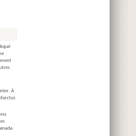
diqué
me
tement
utres
nter. À
nfarctus
cess
des
Canada