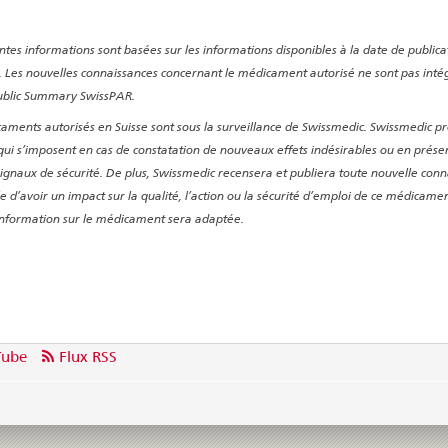
ntes informations sont basées sur les informations disponibles à la date de publica
 Les nouvelles connaissances concernant le médicament autorisé ne sont pas inté
ublic Summary SwissPAR.
aments autorisés en Suisse sont sous la surveillance de Swissmedic. Swissmedic pr
ui s’imposent en cas de constatation de nouveaux effets indésirables ou en prése
signaux de sécurité. De plus, Swissmedic recensera et publiera toute nouvelle con
le d’avoir un impact sur la qualité, l’action ou la sécurité d’emploi de ce médicame
’information sur le médicament sera adaptée.
Tube
Flux RSS