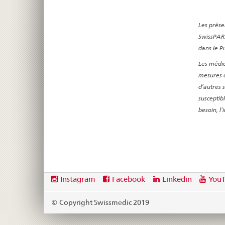
Les prése
SwissPAR.
dans le P
Les médic
mesures q
d’autres 
susceptib
besoin, l
Footer
Social
Instagram
Facebook
Linkedin
You
media
links
© Copyright Swissmedic 2019