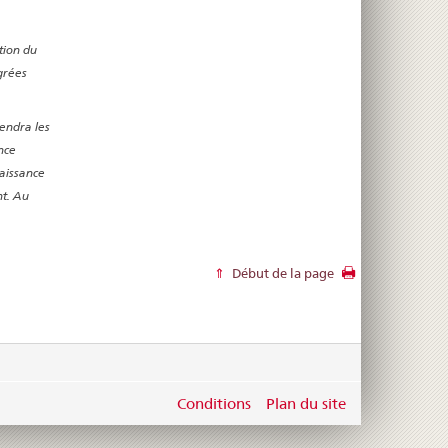
tion du
grées
endra les
nce
naissance
nt. Au
Début de la page
Conditions
Plan du site