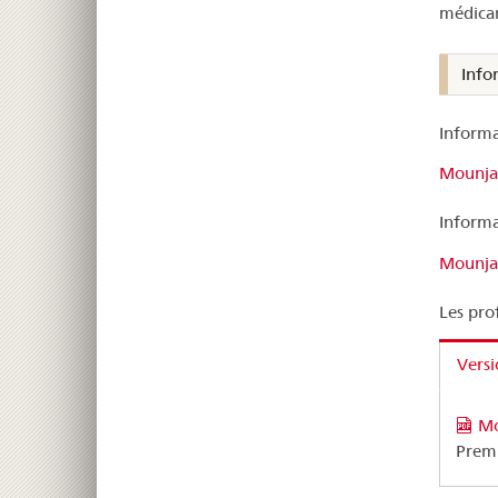
médicam
Info
Informa
Mounja
Informa
Mounjar
Les pro
Vers
Mo
Premi