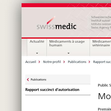
Schweizerische
Institut suiss
Istituto svizze
Swiss Agency 
Navigation
Actualité
Médicaments à usage
Médicamen
humain
vétérinaire
Breadcrumb
Accueil
Notre profil
Publications
Rapport suc
Zurück
Publications
Pub
zu
Public
Rapport succinct d’autorisation
Su
Mou
Swi
Premièr