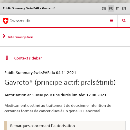
Public Summary SwissPAR – Gavreto®
Service
DE
FR
IT
EN
navigation
Navigation
Navigation
Actualités & Mises à
Aspects légaux,
Contact | Support &
Swissmedic
directe:
jour
normes
aide
actualités,
bases
Unternavigation
juridiques,
contact
Context sidebar
Public
Public Summary SwissPAR du 04.11.2021
Summary
Gavreto® (principe actif: pralsétinib)
SwissPAR
–
Autorisation en Suisse pour une durée limitée: 12.08.2021
Gavreto®
Médicament destiné au traitement de deuxième intention de
certaines formes de cancer dues à un gène RET anormal
Remarques concernant l’autorisation