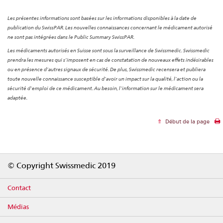
Les présentes informations sont basées sur les informations disponibles à la date de
publication du SwissPAR. Les nouvelles connaissances concernant le médicament autorisé
ne sont pas intégrées dans le Public Summary SwissPAR.
Les médicaments autorisés en Suisse sont sous la surveillance de Swissmedic. Swissmedic
prendra les mesures qui s’imposent en cas de constatation de nouveaux effets indésirables
ou en présence d’autres signaux de sécurité. De plus, Swissmedic recensera et publiera
toute nouvelle connaissance susceptible d’avoir un impact sur la qualité, l’action ou la
sécurité d’emploi de ce médicament. Au besoin, l’information sur le médicament sera
adaptée.
Début de la page
Footer
© Copyright Swissmedic 2019
Contact
Médias