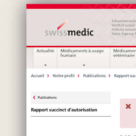
Schweizerische
Institut suiss
Istituto svizze
Swiss Agency 
Navigation
Actualité
Médicaments à usage
Médicamen
humain
vétérinaire
Breadcrumb
Accueil
Notre profil
Publications
Rapport suc
Zurück
Publications
Pub
zu
Rapport succinct d’autorisation
Su
Swi