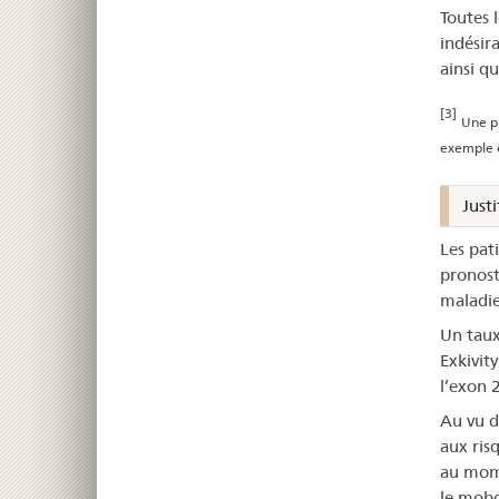
Toutes l
indésir
ainsi q
[3]
Une pn
exemple 
Justi
Les pat
pronost
maladie
Un taux
Exkivit
l’exon 
Au vu d
aux ris
au mome
le mobo