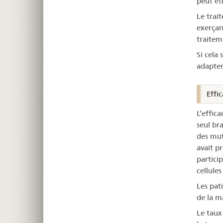
peut êt
Le trai
exerçan
traitem
Si cela 
adapter
Effic
L’effic
seul br
des mut
avait p
partici
cellule
Les pat
de la m
Le taux