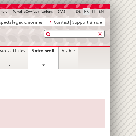
DE
FR
IT
EN
emploi
Portail eGov (applications)
ElViS
pects légaux, normes
Contact | Support & aide
Recherche
current
Notre profil
vices et listes
Visible
page