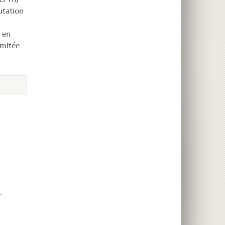
utation
 en
imitée
.