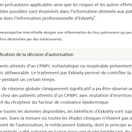
es précautions applicables ainsi que les risques et les autres effets
ables possibles sont énumérés dans l’information destinée aux pat
®
ue dans l’information professionnelle d’Exkivity
.
eumopathie interstitielle désigne une inflammation du tissu pulmonaire qui peu
être déclenchée par des médicaments.
fication de la décision d’autorisation
ients atteints d’un CPNPC métastatique ou inopérable présentent
ic défavorable. Le traitement par Exkivity permet de contrôler la
 pendant un certain temps.
 de réponse globale cliniquement significatif a pu être observé a
y chez des patients atteints d’un CPNPC avec mutation d’insertion
20 du récepteur du facteur de croissance épidermique.
e toutes les données disponibles, les bénéfices d’Exkivity sont sup
ques. Dans la mesure où toutes les études cliniques n’étaient pas 
nt de l’autorisation, le médicament Exkivity, dont le principe act
certinib, a été autorisé en Suisse pour une durée limitée (art. 9a