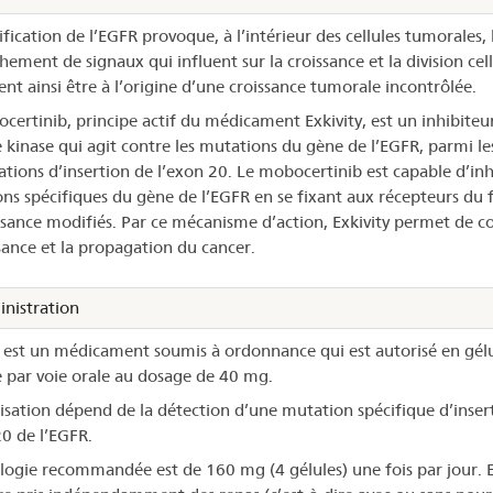
fication de l’EGFR provoque, à l’intérieur des cellules tumorales, 
ement de signaux qui influent sur la croissance et la division cell
ent ainsi être à l’origine d’une croissance tumorale incontrôlée.
certinib, principe actif du médicament Exkivity, est un inhibiteu
e kinase qui agit contre les mutations du gène de l’EGFR, parmi le
ations d’insertion de l’exon 20. Le mobocertinib est capable d’inh
ns spécifiques du gène de l’EGFR en se fixant aux récepteurs du 
ssance modifiés. Par ce mécanisme d’action, Exkivity permet de c
ssance et la propagation du cancer.
nistration
y est un médicament soumis à ordonnance qui est autorisé en gélu
 par voie orale au dosage de 40 mg.
lisation dépend de la détection d’une mutation spécifique d’inser
20 de l’EGFR.
logie recommandée est de 160 mg (4 gélules) une fois par jour. E