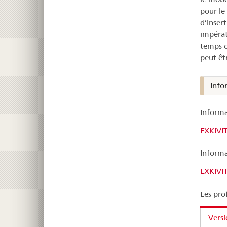
pour le
d’insert
impérat
temps o
peut êt
Info
Informa
EXKIVI
Informa
EXKIVI
Les pro
Vers