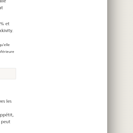
lle
at
 % et
kivity.
u’elle
nférieure
es les
ppétit,
y peut