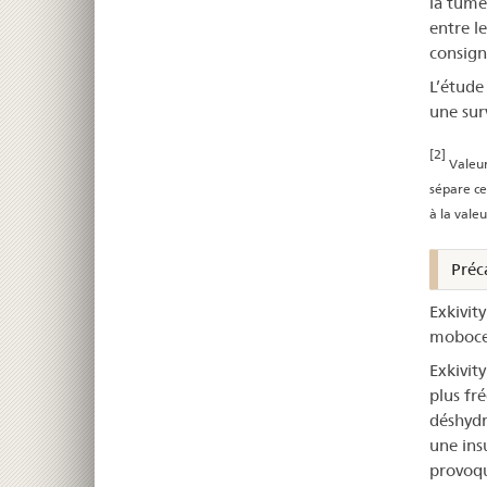
la tumeu
entre l
consign
L’étude
une sur
[2]
Valeur
sépare ce
à la vale
Préca
Exkivity
mobocer
Exkivity
plus fr
déshydr
une ins
provoqu