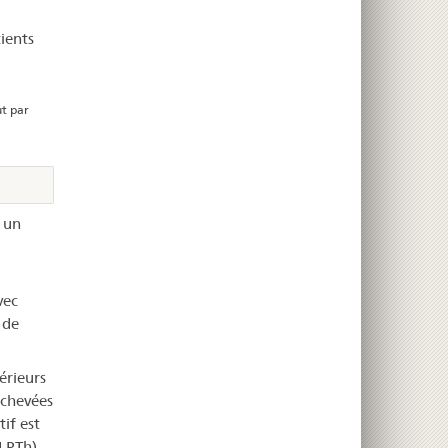
ients
t par
 un
vec
 de
érieurs
achevées
if est
 LPTh)