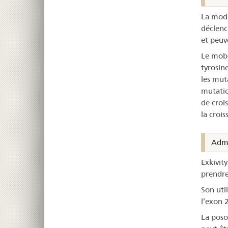
La modi
déclench
et peuv
Le mobo
tyrosin
les mut
mutatio
de croi
la croi
Admi
Exkivit
prendre
Son uti
l’exon 
La poso