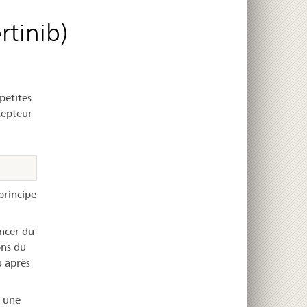
rtinib)
petites
cepteur
principe
ancer du
ons du
u après
t une