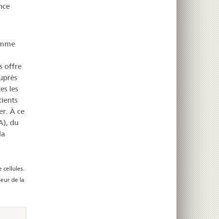
nce
ramme
s offre
uprès
es les
tients
er. À ce
A), du
la
 cellules.
ieur de la