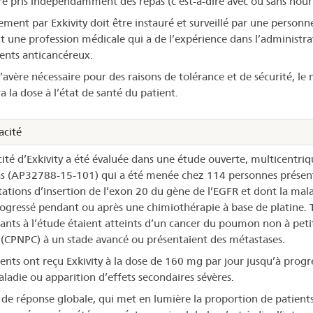
re pris indépendamment des repas (c’est-à-dire avec ou sans nourr
tement par Exkivity doit être instauré et surveillé par une personn
t une profession médicale qui a de l’expérience dans l’administra
ents anticancéreux.
s’avère nécessaire pour des raisons de tolérance et de sécurité, le
a la dose à l’état de santé du patient.
acité
acité d’Exkivity a été évaluée dans une étude ouverte, multicentriq
as (AP32788-15-101) qui a été menée chez 114 personnes présen
ations d’insertion de l’exon 20 du gène de l’EGFR et dont la mal
rogressé pendant ou après une chimiothérapie à base de platine. T
pants à l’étude étaient atteints d’un cancer du poumon non à peti
s (CPNPC) à un stade avancé ou présentaient des métastases.
ients ont reçu Exkivity à la dose de 160 mg par jour jusqu’à progr
aladie ou apparition d’effets secondaires sévères.
 de réponse globale, qui met en lumière la proportion de patient