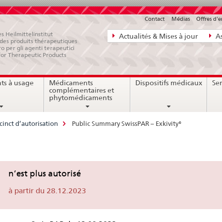
Contact
Médias
Offres d'
Navigation
s Heilmittelinstitut
Actualités & Mises à jour
As
e des produits thérapeutiques
directe:
ro per gli agenti terapeutici
for Therapeutic Products
actualités,
bases
ts à usage
Médicaments
Dispositifs médicaux
Ser
juridiques,
complémentaires et
contact
phytomédicaments
cinct d’autorisation
Public Summary SwissPAR – Exkivity®
lic
n’est plus autorisé
mmary
à partir du 28.12.2023
ssPAR