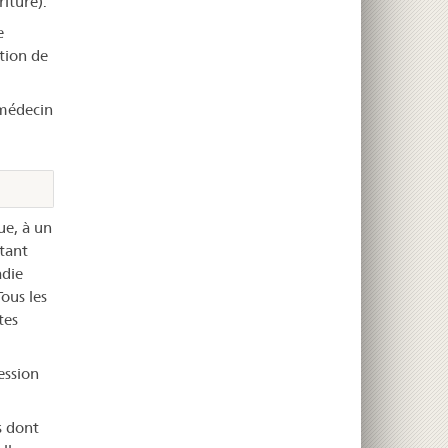
iture).
e
tion de
 médecin
ue, à un
tant
adie
ous les
tes
ession
s dont