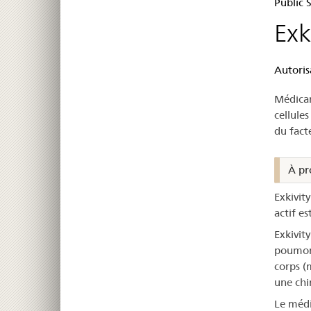
–
Public
Exk
Exk
Autoris
Médicam
cellule
du fact
À pr
Exkivit
actif es
Exkivity
poumon 
corps (
une chi
Le médi