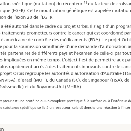
[1]
ation spécifique (mutation) du récepteur
du facteur de croissa
ique (EGFR). Cette modification génétique est appelée mutation
tion de l’exon 20 de l’EGFR.
y a été autorisé dans le cadre du projet Orbis. Il s’agit d’un prog
s traitements prometteurs contre le cancer qui est coordonné par
ité américaine de contrôle des médicaments (FDA). Le projet Orbi
e pour la soumission simultanée d’une demande d’autorisation a
tés partenaires de différents pays et l’examen de celle-ci par tout
és impliquées en même temps. L’objectif est de permettre aux pa
 plus rapidement accès à des traitements innovants contre le canc
 projet Orbis regroupe les autorités d’autorisation d’Australie (TG
(ANVISA), d’Israël (MOH), du Canada (SC), de Singapour (HSA), de 
(Swissmedic) et du Royaume-Uni (MHRA).
epteur est une protéine ou un complexe protéique à la surface ou à l’intérieur de
e substance spécifique se lie à un récepteur, cela déclenche une réaction à l’intér
on