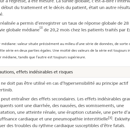
r a régressé, a été mesuré. La survie globale, c’est-à-dire l’interva
e début du traitement et le décès du patient, était un autre résult
é.
 réalisée a permis d’enregistrer un taux de réponse globale de 28
[2]
vie globale médiane
de 20,2 mois chez les patients traités par Ex
 médiane: valeur située précisément au milieu d’une série de données, de sorte q
tte série en deux parties égales. Une moitié des valeurs de la série est toujours i
ur médiane, tandis que l’autre est toujours supérieure.
utions, effets indésirables et risques
 ne doit pas être utilisé en cas d’hypersensibilité au principe actif
tinib.
 peut entraîner des effets secondaires. Les effets indésirables grav
équents sont une diarrhée, des nausées, des vomissements, une
atation, une atteinte rénale, une éruption cutanée, une perte d’a
[3]
uffisance cardiaque et une pneumopathie interstitielle
. Exkivit
er des troubles du rythme cardiaque susceptibles d’être fatals.