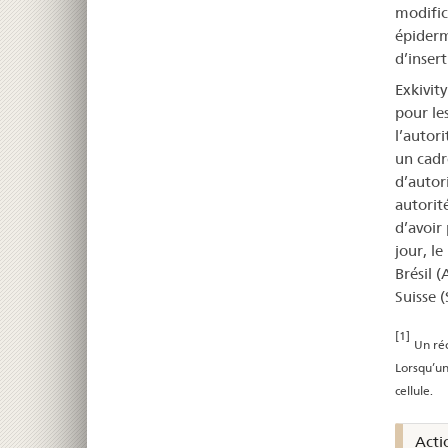
modific
épiderm
d’inser
Exkivit
pour le
l’autor
un cadr
d’autori
autorit
d’avoir
jour, le
Brésil 
Suisse 
[1]
Un réc
Lorsqu’un
cellule.
Acti