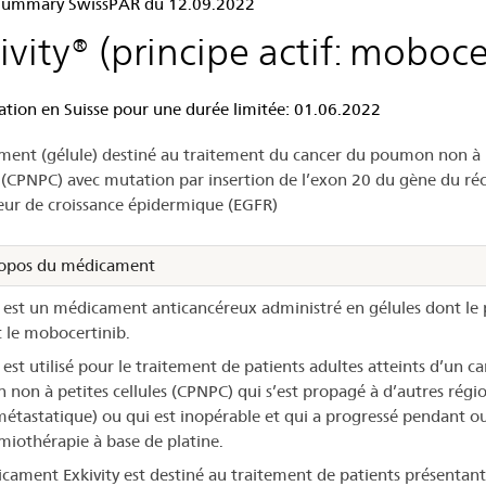
 Summary SwissPAR du 12.09.2022
ivity® (principe actif: moboce
ivity®
ation en Suisse pour une durée limitée: 01.06.2022
ent (gélule) destiné au traitement du cancer du poumon non à 
s (CPNPC) avec mutation par insertion de l’exon 20 du gène du ré
eur de croissance épidermique (EGFR)
opos du médicament
y est un médicament anticancéreux administré en gélules dont le 
t le mobocertinib.
 est utilisé pour le traitement de patients adultes atteints d’un c
non à petites cellules (CPNPC) qui s’est propagé à d’autres régi
métastatique) ou qui est inopérable et qui a progressé pendant o
miothérapie à base de platine.
cament Exkivity est destiné au traitement de patients présentan