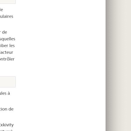
le
ulaires
r de
squelles
iber les
facteur
ontrôler
les à
tion de
xkivity