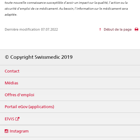
toute nouvelle connaissance susceptible d’avoir un impact sur la qualité, l’action ou la
sécurité d’emploi de ce médicament. Au besoin, l’information sur le médicament sera
adaptée.
Dernière modification 07.07.2022
Début de la page
Footer
© Copyright Swissmedic 2019
Contact
Médias
Offres d'emploi
Portail eGov (applications)
ElViS
Social
Instagram
media
links