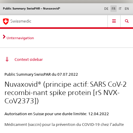
Public Summary SwissPAR – Nuvaxovid®
Service
DE
FR
IT
EN
navigation
Navigation
Navigation
Actualités & Mises à
Aspects légaux,
Contact | Support &
Swissmedic
directe:
jour
normes
aide
actualités,
bases
Unternavigation
juridiques,
contact
Context sidebar
Public
Public Summary SwissPAR du 07.07.2022
Summary
Nuvaxovid® (principe actif: SARS CoV-2
SwissPAR
recombi-nant spike protein [rS NVX-
–
CoV2373])
Nuvaxovid®
Autorisation en Suisse pour une durée limitée: 12.04.2022
Médicament (vaccin) pour la prévention du COVID-19 chez l’adulte