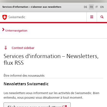
Services d'information – s’abonner aux newsletters
Service
DE
FR
IT
EN
navigation
Navigation
Navigation
Actualités & Mises à
Aspects légaux,
Contact | Support &
Swissmedic
directe:
jour
normes
aide
actualités,
bases
Unternavigation
juridiques,
contact
Context sidebar
Services d'information – Newsletters,
flux RSS
Être informé des nouveautés
Newsletters Swissmedic
Les newsletters vous informent sur les activités de Swissmedic. Bien
entendu, vous pouvez vous désabonner à tout moment.