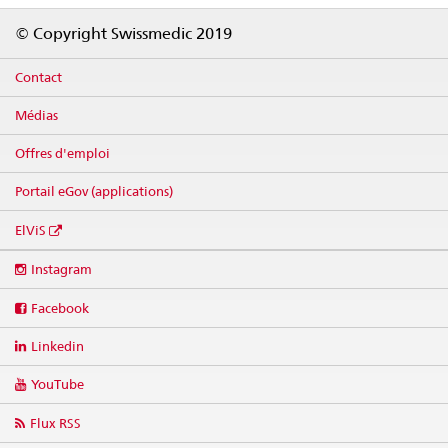
Footer
© Copyright Swissmedic 2019
Contact
Médias
Offres d'emploi
Portail eGov (applications)
ElViS
Social
Instagram
media
links
Facebook
Linkedin
YouTube
Flux RSS