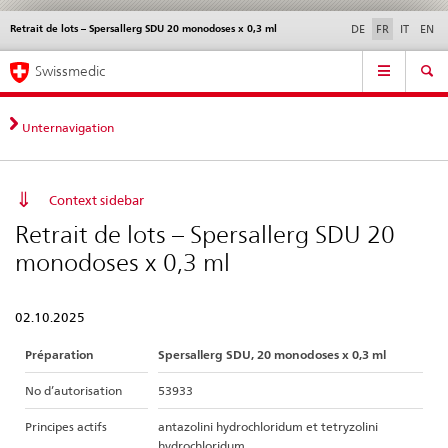
Retrait de lots – Spersallerg SDU 20 monodoses x 0,3 ml
Service
DE
FR
IT
EN
navigation
Navigation
Navigation
Actualités & Mises à
Aspects légaux,
Contact | Support &
Swissmedic
directe:
jour
normes
aide
actualités,
bases
Unternavigation
juridiques,
contact
Context sidebar
Retrait de lots – Spersallerg SDU 20
monodoses x 0,3 ml
02.10.2025
Préparation
Spersallerg SDU, 20 monodoses x 0,3 ml
No d’autorisation
53933
Principes actifs
antazolini hydrochloridum et tetryzolini
hydrochloridum