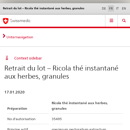
Retrait du lot – Ricola thé instantané aux herbes, granules
Service
DE
FR
IT
EN
navigation
Navigation
Navigation
Actualités & Mises à
Aspects légaux,
Contact | Support &
Swissmedic
directe:
jour
normes
aide
actualités,
bases
Unternavigation
juridiques,
contact
Context sidebar
Retrait du lot – Ricola thé instantané
aux herbes, granules
17.01.2020
Ricola thé instantané aux herbes,
Préparation
granules
No d'autorisation
35495
Principe actif
specierum pectoralium extractum