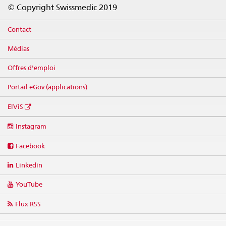
Footer
© Copyright Swissmedic 2019
Contact
Médias
Offres d'emploi
Portail eGov (applications)
ElViS
Social
Instagram
media
links
Facebook
Linkedin
YouTube
Flux RSS