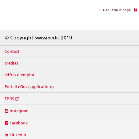
Début de la page
Footer
© Copyright Swissmedic 2019
Contact
Médias
Offres d'emploi
Portail eGov (applications)
ElViS
Social
Instagram
media
links
Facebook
Linkedin