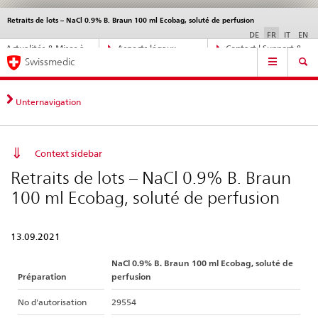
Retraits de lots – NaCl 0.9% B. Braun 100 ml Ecobag, soluté de perfusion
Service
navigation
DE
FR
IT
EN
Navigation
Actualités & Mises à
Aspects légaux,
Contact | Support &
Navigation
directe:
Swissmedic
jour
normes
aide
actualités,
bases
juridiques,
Unternavigation
contact
Context sidebar
Retraits de lots – NaCl 0.9% B. Braun
100 ml Ecobag, soluté de perfusion
13.09.2021
NaCl 0.9% B. Braun 100 ml Ecobag, soluté de
Préparation
perfusion
No d'autorisation
29554