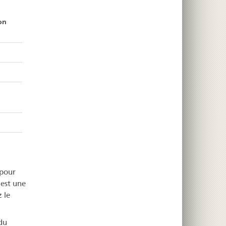
on
/pour
 est une
 le
du