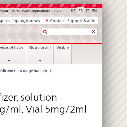
DE
FR
IT
EN
emploi
Portail eGov (applications)
ElViS
pects légaux, normes
Contact | Support & aide
Recherche
vices et listes
Notre profil
Visible
 médicaments à usage humain
izer, solution
mg/ml, Vial 5mg/2ml