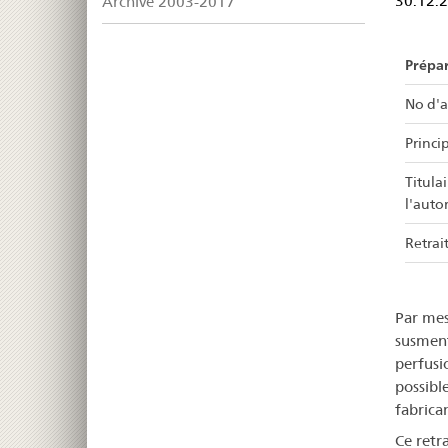
Archive 2003-2017
30.12.
Prépa
No d'a
Princip
Titula
l'auto
Retrait
Par mes
susment
perfusi
possible
fabrican
Ce retr