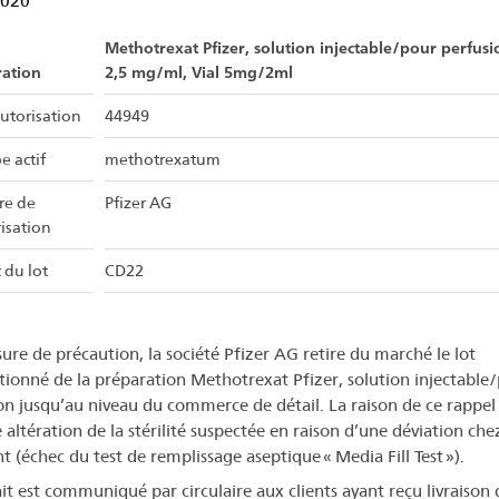
2020
Methotrexat Pfizer, solution injectable/pour perfusi
ration
2,5 mg/ml, Vial 5mg/2ml
utorisation
44949
e actif
methotrexatum
ire de
Pfizer AG
risation
 du lot
CD22
ure de précaution, la société Pfizer AG retire du marché le lot
ionné de la préparation Methotrexat Pfizer, solution injectable
on jusqu’au niveau du commerce de détail. La raison de ce rappel
 altération de la stérilité suspectée en raison d’une déviation chez
t (échec du test de remplissage aseptique « Media Fill Test »).
ait est communiqué par circulaire aux clients ayant reçu livraison 