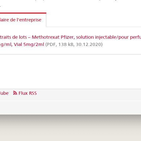
.
laire de l'entreprise
traits de lots – Methotrexat Pfizer, solution injectable/pour perf
mg/ml, Vial 5mg/2ml
(PDF, 138 kB, 30.12.2020)
Tube
Flux RSS