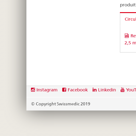
produit
Circu
Re
2,5 
Footer
Social
Instagram
Facebook
Linkedin
You
media
links
© Copyright Swissmedic 2019