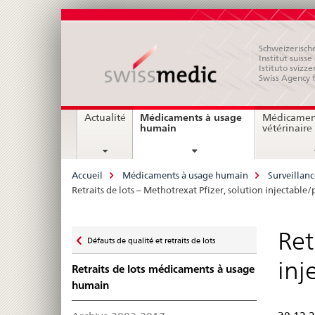
Schweizerische
Institut suiss
Istituto svizze
Swiss Agency 
Navigation
Médicaments à usage
Actualité
Médicamen
current
humain
vétérinaire
page
Breadcrumb
Accueil
Médicaments à usage humain
Surveillan
Retraits de lots – Methotrexat Pfizer, solution injectab
Zurück
Ret
Défauts de qualité et retraits de lots
zu
inj
Retraits de lots médicaments à usage
humain