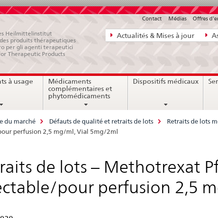
Contact
Médias
Offres d'
Navigation
s Heilmittelinstitut
Actualités & Mises à jour
As
e des produits thérapeutiques
directe:
ro per gli agenti terapeutici
for Therapeutic Products
actualités,
bases
ts à usage
Médicaments
Dispositifs médicaux
Ser
juridiques,
complémentaires et
contact
phytomédicaments
ce du marché
Défauts de qualité et retraits de lots
Retraits de lots
le/pour perfusion 2,5 mg/ml, Vial 5mg/2ml
raits de lots – Methotrexat Pf
ectable/pour perfusion 2,5 