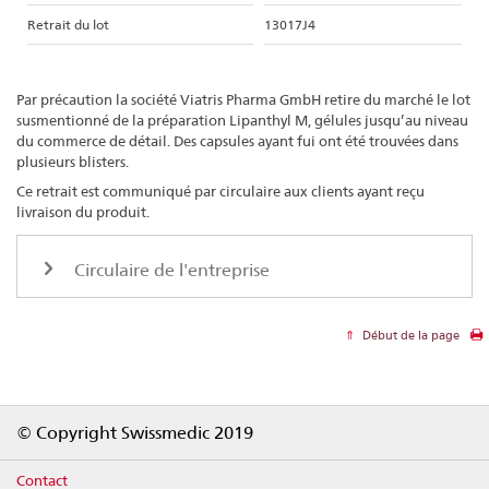
Retrait du lot
13017J4
Par précaution la société Viatris Pharma GmbH retire du marché le lot
susmentionné de la préparation Lipanthyl M, gélules jusqu’au niveau
du commerce de détail. Des capsules ayant fui ont été trouvées dans
plusieurs blisters.
Ce retrait est communiqué par circulaire aux clients ayant reçu
livraison du produit.
Circulaire de l'entreprise
Début de la page
Footer
© Copyright Swissmedic 2019
Contact