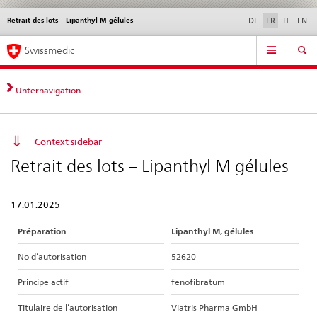
Retrait des lots – Lipanthyl M gélules
Service
DE
FR
IT
EN
navigation
Navigation
Navigation
Actualités & Mises à
Aspects légaux,
Contact | Support &
Swissmedic
directe:
jour
normes
aide
actualités,
bases
Unternavigation
juridiques,
contact
Context sidebar
Retrait des lots – Lipanthyl M gélules
17.01.2025
Préparation
Lipanthyl M, gélules
No d’autorisation
52620
Principe actif
fenofibratum
Titulaire de l’autorisation
Viatris Pharma GmbH