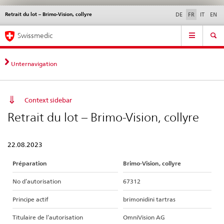
Retrait du lot – Brimo-Vision, collyre
Service
DE
FR
IT
EN
navigation
Navigation
Navigation
Actualités & Mises à
Aspects légaux,
Contact | Support &
Swissmedic
directe:
jour
normes
aide
actualités,
bases
Unternavigation
juridiques,
contact
Context sidebar
Retrait du lot – Brimo-Vision, collyre
22.08.2023
Préparation
Brimo-Vision, collyre
No d’autorisation
67312
Principe actif
brimonidini tartras
Titulaire de l’autorisation
OmniVision AG