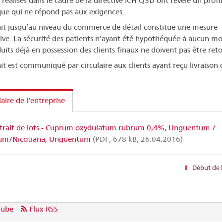
réalisés dans le cadre de la directive ICH Q3D ont révélé un profi
que qui ne répond pas aux exigences.
ait jusqu’au niveau du commerce de détail constitue une mesure
ive. La sécurité des patients n’ayant été hypothéquée à aucun m
duits déjà en possession des clients finaux ne doivent pas être ret
ait est communiqué par circulaire aux clients ayant reçu livraison 
.
laire de l'entreprise
trait de lots - Cuprum oxydulatum rubrum 0,4%, Unguentum /
um/Nicotiana, Unguentum
(PDF, 678 kB, 26.04.2016)
Début de 
Tube
Flux RSS