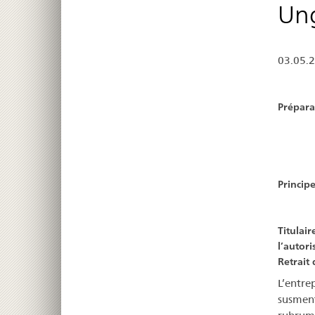
Un
03.05.
Prépara
Principe
Titulair
l’autor
Retrait 
L’entre
susment