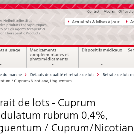
Contact
Médias
Offres d'
Navigation
s Heilmittelinstitut
Actualités & Mises à jour
As
e des produits thérapeutiques
directe:
ro per gli agenti terapeutici
for Therapeutic Products
actualités,
bases
ts à usage
Médicaments
Dispositifs médicaux
Ser
juridiques,
complémentaires et
contact
phytomédicaments
ce du marché
Défauts de qualité et retraits de lots
Retraits de lots
guentum / Cuprum/Nicotiana, Unguentum
rait de lots - Cuprum
ydulatum rubrum 0,4%,
guentum / Cuprum/Nicotian