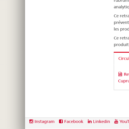
rubrum 
analyti
Ce retr
prévent
les pro
Ce retr
produit
Circu
Re
Cupr
Footer
Social
Instagram
Facebook
Linkedin
You
media