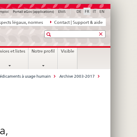
DE
FR
IT
EN
emploi
Portail eGov (applications)
ElViS
pects légaux, normes
Contact | Support & aide
Recherche
vices et listes
Notre profil
Visible
 médicaments à usage humain
Archive 2003-2017
a,