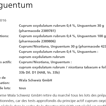
guentum
2016
Cuprum oxydulatum rubrum 0,4 %, Unguentum 30 g
(pharmacode 2389781)
tions:
Cuprum oxydulatum rubrum 0,4 %, Unguentum 100 g
(pharmacode 2389806)
Cuprum/Nicotiana, Unguentum 30 g (pharmacode 42
Cuprum oxydulatum rubrum 0,4 %, Unguentum :
cuprum oxydulatum rubrum
s actifs:
Cuprum/Nicotiana, Unguentum :
cuprum oxydulatum rubrum / nicotiana tabacum e foli
33b Dil. D1 (HAB, Vs. 33b)
e de
Wala Schweiz GmbH
isation:
de lots:
tous
prise Wala Schweiz GmbH retire du marché tous les lots des prép
ionnées, car des tests approfondis du principe actif cuprum ox