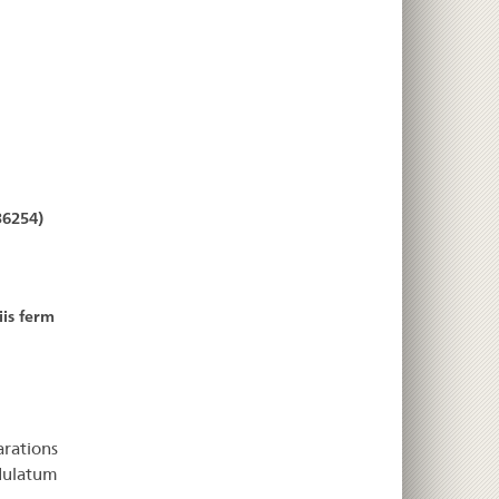
36254)
is ferm
arations
ydulatum