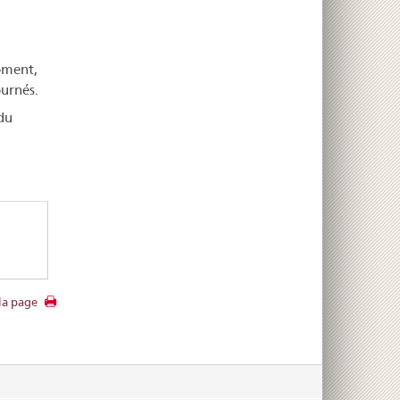
l
oment,
ournés.
du
la page