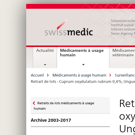
Schweizerische
Institut suiss
Istituto svizze
Swiss Agency 
Navigation
Médicaments à usage
Actualité
Médicamen
current
humain
vétérinaire
page
Breadcrumb
Accueil
Médicaments à usage humain
Surveillan
Retrait de lots - Cuprum oxydulatum rubrum 0,4%, Un
Zurück
Ret
Retraits de lots médicaments à usage
zu
humain
ox
Archive 2003-2017
Un