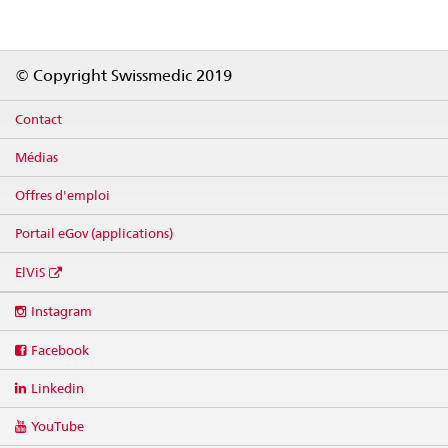
Footer
© Copyright Swissmedic 2019
Contact
Médias
Offres d'emploi
Portail eGov (applications)
ElViS
Social
Instagram
media
links
Facebook
Linkedin
YouTube