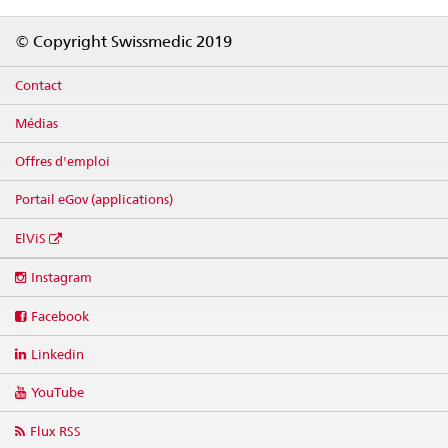
Footer
© Copyright Swissmedic 2019
Contact
Médias
Offres d'emploi
Portail eGov (applications)
ElViS
Social
Instagram
media
links
Facebook
Linkedin
YouTube
Flux RSS