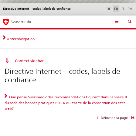
Directive Internet – codes, labels de confiance
Service
DE
FR
IT
EN
navigation
Navigation
Navigation
Actualités & Mises à
Aspects légaux,
Contact | Support &
Swissmedic
directe:
jour
normes
aide
actualités,
bases
Unternavigation
juridiques,
contact
Context sidebar
Directive Internet – codes, labels de
confiance
Que pense Swissmedic des recommandations figurant dans l’annexe B
du code des bonnes pratiques EFPIA qui traite de la conception des sites
web?
Début de la page