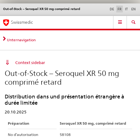
Out-of-Stock – Seroquel XR 50 mg comprimé retard
Service
DE
FR
IT
EN
navigation
Navigation
Navigation
Actualités & Mises à
Aspects légaux,
Contact | Support &
Swissmedic
directe:
jour
normes
aide
actualités,
bases
Unternavigation
juridiques,
contact
Context sidebar
Out-of-Stock – Seroquel XR 50 mg
comprimé retard
Distribution dans und présentation étrangère à
durée limitée
20.10.2025
Préparation
Seroquel XR 50 mg, comprimé retard
No d’autorisation
58108